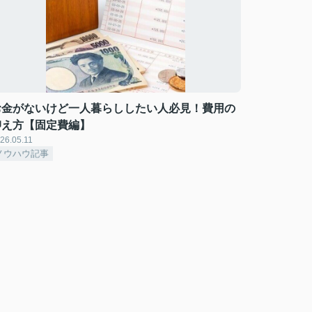
お金がないけど一人暮らししたい人必見！費用の
抑え方【固定費編】
26.05.11
ノウハウ記事