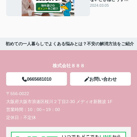
る？物件選びのポイ
2024.03.05
ントをご紹介
初めての一人暮らしでよくある悩みとは？不安の解消方法をご紹介
株式会社８８８
0665681010
お問い合わせ
〒556-0022
大阪府大阪市浪速区桜川２丁目2-30 メディオ新難波 1F
営業時間：
10：00～19：00
定休日：
不定休