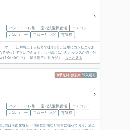
バス・トイレ別
室内洗濯機置場
エアコン
バルコニー
フローリング
電気有
ーマート 江戸堀二丁目店まで徒歩2分と近場にコンビニがあ
ので安心して生活できます。共用部には宅配ボックスが備え付
1Kの物件です。帰る場所に魅力があ...
もっと見る
仲手無料
敷礼0
即入居可
バス・トイレ別
室内洗濯機置場
エアコン
バルコニー
フローリング
電気有
内設備は洗面化粧台・浴室乾燥機など豊富に揃っており、過ご