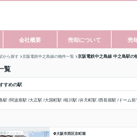
会社概要
売却について
売
京阪電鉄中之島線 中之島駅の
駅から探す
京阪電鉄中之島線の物件一覧
一覧
すすめの駅
条駅
/
阿波座駅
/
大正駅
/
大国町駅
/
桜川駅
/
弁天町駅
/
西長堀駅
/
ドーム前
賃貸マンション
大阪市西区
京町堀