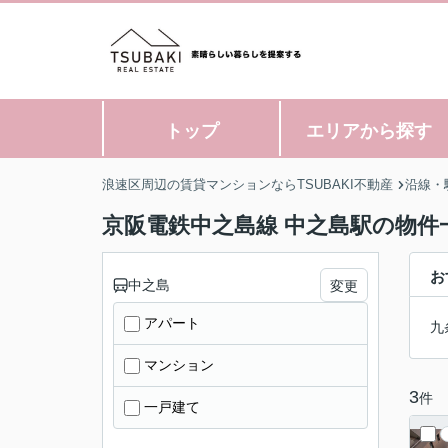
トップ
エリアから探す
浪速区周辺の賃貸マンションならTSUBAKI不動産
沿線・
京阪電鉄中之島線 中之島駅の物件
お
中之島
変更
アパート
九
マンション
3
件
一戸建て