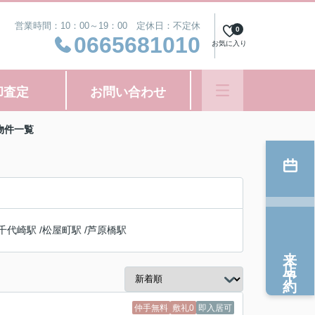
営業時間：10：00～19：00 定休日：不定休
0
0665681010
お気に入り
却査定
お問い合わせ
物件一覧
千代崎駅
/
松屋町駅
/
芦原橋駅
来店予約
仲手無料
敷礼0
即入居可