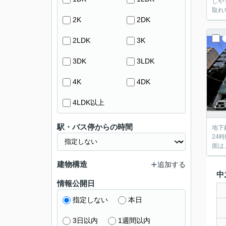
しや
取れ
2K
2DK
2LDK
3K
3DK
3LDK
4K
4DK
4LDK以上
駅・バス停からの時間
地下
24
面は
建物構造
追加する
中
情報公開日
指定しない
本日
3日以内
1週間以内