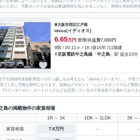
すいお部屋になっております。収納はクロゼット・シューズボックスなど豊富なの
ないときに、宅配ボックスがあれば配達時間を気にすることなく、時間を有効利用す
賃貸マンション
大阪市西区
江戸堀
ideos(イディオス)
6.65
万円
管理/共益費7,000円
9階 / 20.11㎡ / 1K /築16年 /11階建
京阪電鉄中之島線
「
中之島
」駅 徒歩13分
鉄千日前線阿波座駅周辺への引っ越しをお考えなら「ideos(イディオス) 」。子
時間ゴミ出し可能な物件になります。収納はクロゼット・シューズボックスなど豊富
、TVインターホン・オートロックなどを設置しているので安全面でも優れております
之島の掲載物件の家賃相場
1R ～ 1K
1DK ～ 1LDK
2K ～ 
家賃相場
7.6万円
-
-