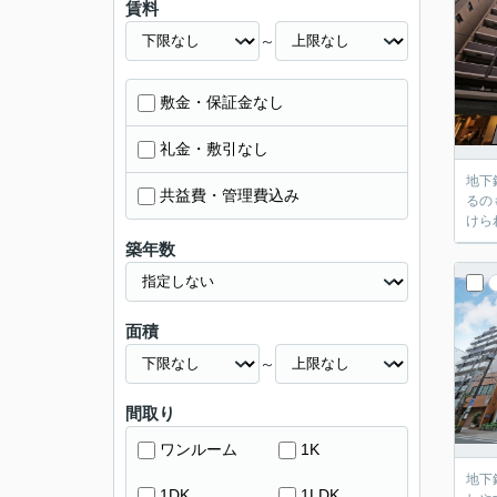
賃料
～
敷金・保証金なし
礼金・敷引なし
地下
共益費・管理費込み
るの
けら
築年数
面積
～
間取り
ワンルーム
1K
地下
1DK
1LDK