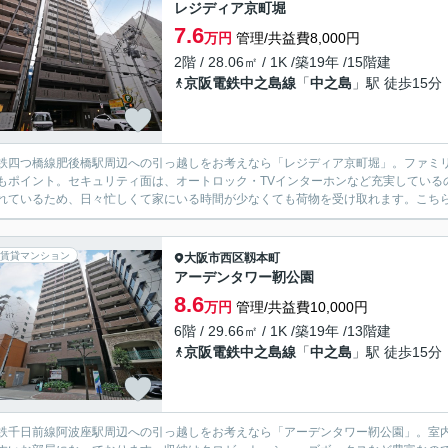
レジディア京町堀
7.6
万円
管理/共益費8,000円
2階 / 28.06㎡ / 1K /築19年 /15階建
京阪電鉄中之島線
「
中之島
」駅 徒歩15分
鉄四つ橋線肥後橋駅周辺への引っ越しをお考えなら「レジディア京町堀」。ファミリ
もポイント。セキュリティ面は、オートロック・TVインターホンなど充実している
れているため、日々忙しくて家にいる時間が少なくても荷物を受け取れます。こちらは
賃貸マンション
大阪市西区
靱本町
アーデンタワー靭公園
8.6
万円
管理/共益費10,000円
6階 / 29.66㎡ / 1K /築19年 /13階建
京阪電鉄中之島線
「
中之島
」駅 徒歩15分
鉄千日前線阿波座駅周辺への引っ越しをお考えなら「アーデンタワー靭公園」。室