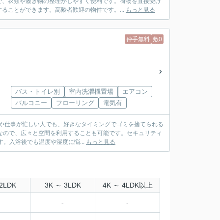
で、衣類や履き物の整理がしやすく便利です。荷物を直接受け
ることができます。高齢者歓迎の物件です。...
もっと見る
仲手無料
敷0
バス・トイレ別
室内洗濯機置場
エアコン
バルコニー
フローリング
電気有
育てや仕事が忙しい人でも、好きなタイミングでゴミを捨てられる
なので、広々と空間を利用することも可能です。セキュリティ
。入浴後でも温度や湿度に悩...
もっと見る
2LDK
3K ～ 3LDK
4K ～ 4LDK以上
-
-