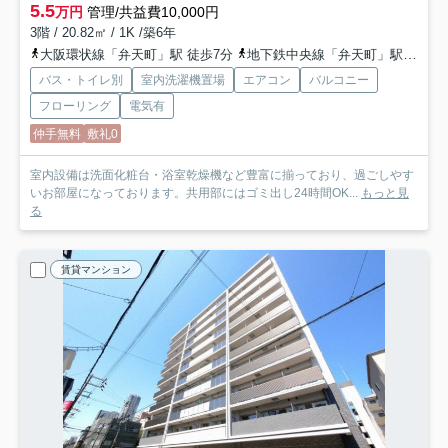
5.5
万円
管理/共益費10,000円
3階 / 20.82㎡ / 1K /築6年
大阪環状線「弁天町」駅 徒歩7分
地下鉄中央線「弁天町」駅 徒歩7分
バス・トイレ別
室内洗濯機置場
エアコン
バルコニー
フローリング
電気有
仲手無料
敷礼0
室内設備は洗面化粧台・浴室乾燥機など豊富に揃っており、過ごしやす
いお部屋になっております。共用部にはゴミ出し24時間OK...
もっと見
る
賃貸マンション