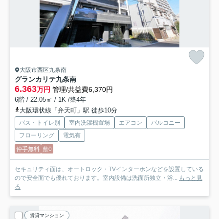
大阪市西区九条南
グランカリテ九条南
6.363
万円
管理/共益費6,370円
6階 / 22.05㎡ / 1K /築4年
大阪環状線「弁天町」駅 徒歩10分
バス・トイレ別
室内洗濯機置場
エアコン
バルコニー
フローリング
電気有
仲手無料
敷0
セキュリティ面は、オートロック・TVインターホンなどを設置している
ので安全面でも優れております。室内設備は洗面所独立・浴...
もっと見
る
賃貸マンション