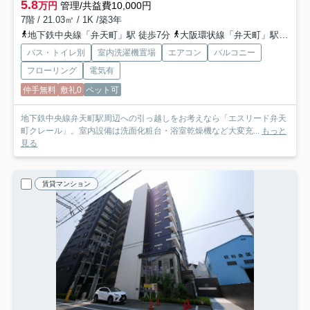
5.8
万円
管理/共益費10,000円
7階 / 21.03㎡ / 1K /築3年
地下鉄中央線「弁天町」駅 徒歩7分
大阪環状線「弁天町」駅 徒歩7分
バス・トイレ別
室内洗濯機置場
エアコン
バルコニー
フローリング
電気有
仲手無料
敷礼0
ペット可
地下鉄中央線弁天町駅周辺への引っ越しをお考えなら「エスリード弁天
町クレール」。室内設備は洗面化粧台・浴室乾燥機など大変充...
もっと
見る
賃貸マンション