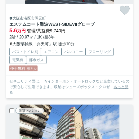
大阪市港区市岡元町
エステムコート難波WEST-SIDEVIIグローブ
5.6
万円
管理/共益費9,740円
2階 / 20.97㎡ / 1K /築8年
大阪環状線「弁天町」駅 徒歩10分
バス・トイレ別
エアコン
バルコニー
フローリング
電気有
都市ガス
仲手無料
敷礼0
セキュリティ面は、TVインターホン・オートロックなど充実しているの
で安心して生活できます。収納はシューズボックス・クロゼ...
もっと見
る
賃貸マンション