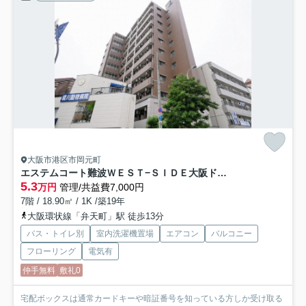
大阪市港区市岡元町
エステムコート難波ＷＥＳＴ−ＳＩＤＥ大阪ドーム前
5.3
万円
管理/共益費7,000円
7階 / 18.90㎡ / 1K /築19年
大阪環状線「弁天町」駅 徒歩13分
バス・トイレ別
室内洗濯機置場
エアコン
バルコニー
フローリング
電気有
仲手無料
敷礼0
宅配ボックスは通常カードキーや暗証番号を知っている方しか受け取る