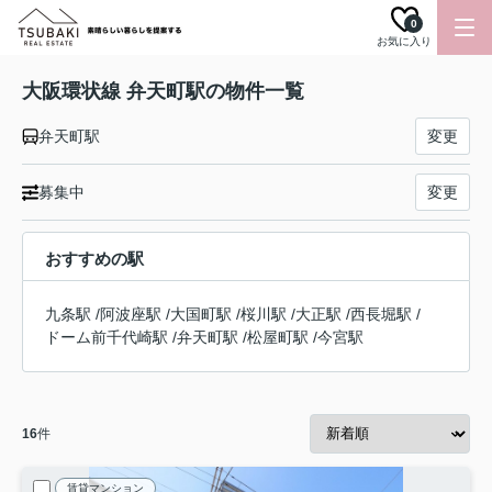
0
お気に入り
大阪環状線 弁天町駅の物件一覧
弁天町駅
変更
募集中
変更
おすすめの駅
九条駅
/
阿波座駅
/
大国町駅
/
桜川駅
/
大正駅
/
西長堀駅
/
ドーム前千代崎駅
/
弁天町駅
/
松屋町駅
/
今宮駅
16
件
賃貸マンション