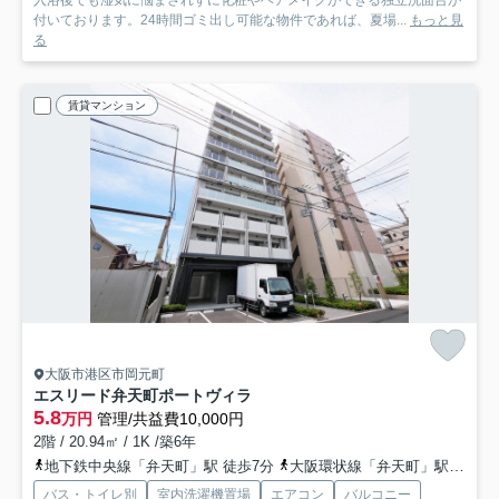
入浴後でも湿気に悩まされずに化粧やヘアメイクができる独立洗面台が
付いております。24時間ゴミ出し可能な物件であれば、夏場...
もっと見
る
賃貸マンション
大阪市港区市岡元町
エスリード弁天町ポートヴィラ
5.8
万円
管理/共益費10,000円
2階 / 20.94㎡ / 1K /築6年
地下鉄中央線「弁天町」駅 徒歩7分
大阪環状線「弁天町」駅 徒歩8分
バス・トイレ別
室内洗濯機置場
エアコン
バルコニー