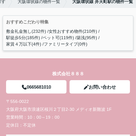
探す
大阪環状線の物件一覧
大阪環状線 弁天町駅の物件一覧
おすすめこだわり特集
敷金礼金無し(232件)
女性おすすめ物件(210件)
駅徒歩5分(185件)
ペット可(119件)
築浅(95件)
家賃４万以下(4件)
ファミリータイプ(0件)
株式会社８８８
0665681010
お問い合わせ
〒556-0022
大阪府大阪市浪速区桜川２丁目2-30 メディオ新難波 1F
営業時間：
10：00～19：00
定休日：
不定休