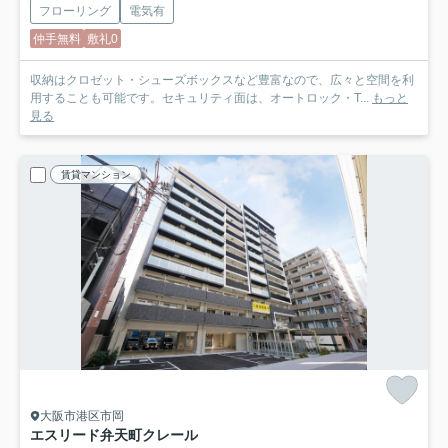
フローリング
電気有
仲手無料
敷礼0
収納はクロゼット・シューズボックスなど豊富なので、広々と空間を利
用することも可能です。セキュリティ面は、オートロック・T...
もっと
見る
賃貸マンション
大阪市港区市岡
エスリード弁天町クレール