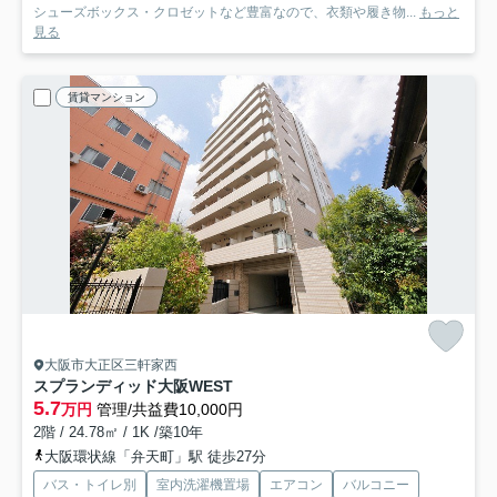
シューズボックス・クロゼットなど豊富なので、衣類や履き物...
もっと
見る
賃貸マンション
大阪市大正区三軒家西
スプランディッド大阪WEST
5.7
万円
管理/共益費10,000円
2階 / 24.78㎡ / 1K /築10年
大阪環状線「弁天町」駅 徒歩27分
バス・トイレ別
室内洗濯機置場
エアコン
バルコニー