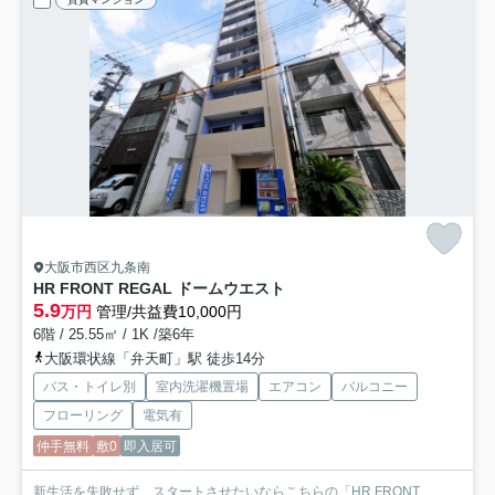
大阪市西区九条南
HR FRONT REGAL ドームウエスト
5.9
万円
管理/共益費10,000円
6階 / 25.55㎡ / 1K /築6年
大阪環状線「弁天町」駅 徒歩14分
バス・トイレ別
室内洗濯機置場
エアコン
バルコニー
フローリング
電気有
仲手無料
敷0
即入居可
新生活を失敗せず、スタートさせたいならこちらの「HR FRONT