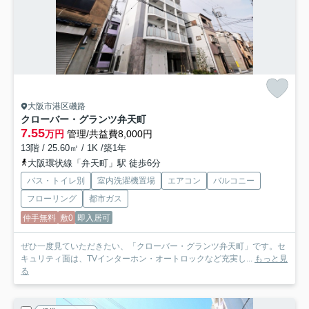
大阪市港区磯路
クローバー・グランツ弁天町
7.55
万円
管理/共益費8,000円
13階 / 25.60㎡ / 1K /築1年
大阪環状線「弁天町」駅 徒歩6分
バス・トイレ別
室内洗濯機置場
エアコン
バルコニー
フローリング
都市ガス
仲手無料
敷0
即入居可
ぜひ一度見ていただきたい、「クローバー・グランツ弁天町」です。セ
キュリティ面は、TVインターホン・オートロックなど充実し...
もっと見
る