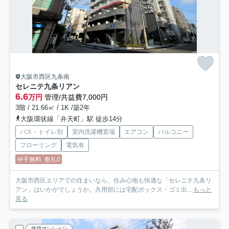
大阪市西区九条南
セレニテ九条リアン
6.6
万円
管理/共益費7,000円
3階 / 21.66㎡ / 1K /築2年
大阪環状線「弁天町」駅 徒歩14分
バス・トイレ別
室内洗濯機置場
エアコン
バルコニー
フローリング
電気有
仲手無料
敷礼0
大阪市西区エリアでの住まいなら、住み心地も快適な「セレニテ九条リ
アン」はいかがでしょうか。共用部には宅配ボックス・ゴミ出...
もっと
見る
賃貸マンション