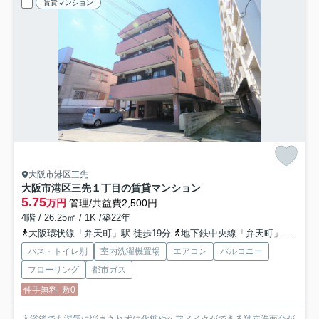
賃貸マンション
大阪市港区三先
大阪市港区三先１丁目の賃貸マンション
5.75
万円
管理/共益費2,500円
4階 / 26.25㎡ / 1K /築22年
大阪環状線「弁天町」駅 徒歩19分
地下鉄中央線「弁天町」駅 徒歩20分
バス・トイレ別
室内洗濯機置場
エアコン
バルコニー
フローリング
都市ガス
仲手無料
敷0