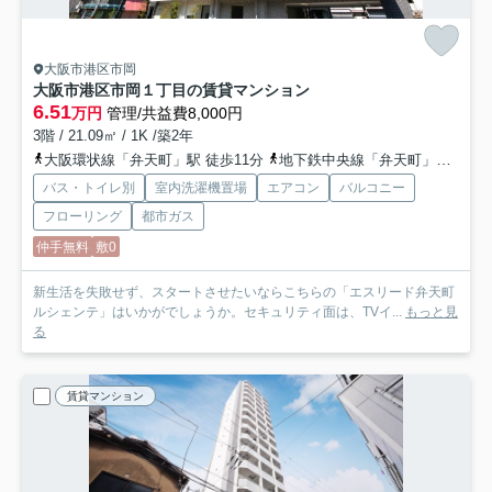
大阪市港区市岡
大阪市港区市岡１丁目の賃貸マンション
6.51
万円
管理/共益費8,000円
3階 / 21.09㎡ / 1K /築2年
大阪環状線「弁天町」駅 徒歩11分
地下鉄中央線「弁天町」駅 徒歩10分
バス・トイレ別
室内洗濯機置場
エアコン
バルコニー
フローリング
都市ガス
仲手無料
敷0
新生活を失敗せず、スタートさせたいならこちらの「エスリード弁天町
ルシェンテ」はいかがでしょうか。セキュリティ面は、TVイ...
もっと見
る
賃貸マンション