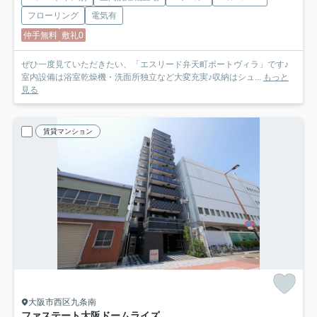
フローリング
電気有
仲手無料
敷礼0
ぜひ一度見ていただきたい、「エスリード弁天町ポートヴィラ」です♪
室内設備は浴室乾燥機・洗面所独立など大変充実♪収納はシュ...
もっと
見る
賃貸マンション
大阪市西区九条南
ファステート大阪ドームライズ