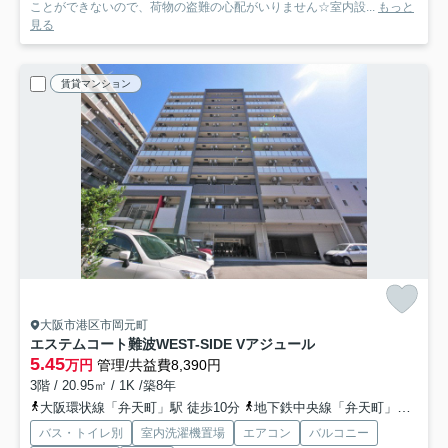
ことができないので、荷物の盗難の心配がいりません☆室内設...
もっと
見る
賃貸マンション
大阪市港区市岡元町
エステムコート難波WEST-SIDE Vアジュール
5.45
万円
管理/共益費8,390円
3階 / 20.95㎡ / 1K /築8年
大阪環状線「弁天町」駅 徒歩10分
地下鉄中央線「弁天町」駅 徒歩10分
バス・トイレ別
室内洗濯機置場
エアコン
バルコニー