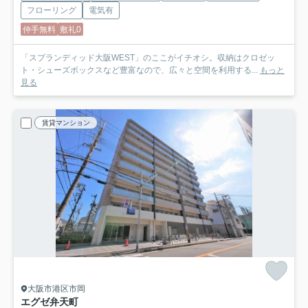
フローリング
電気有
仲手無料
敷礼0
「スプランディッド大阪WEST」のここがイチオシ。収納はクロゼッ
ト・シューズボックスなど豊富なので、広々と空間を利用する...
もっと
見る
賃貸マンション
大阪市港区市岡
エグゼ弁天町