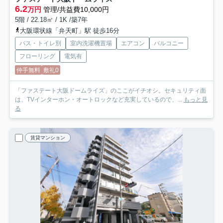
6.2
万円
管理/共益費10,000円
5階 / 22.18㎡ / 1K /築7年
大阪環状線「弁天町」駅 徒歩16分
バス・トイレ別
室内洗濯機置場
エアコン
バルコニー
フローリング
電気有
仲手無料
敷礼0
「ファステート大阪ドームライズ」のここがイチオシ。セキュリティ面
は、TVインターホン・オートロックなど充実しているので、...
もっと見
る
賃貸マンション