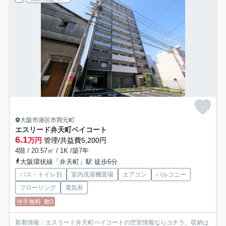
大阪市港区市岡元町
エスリード弁天町ベイコート
6.1
万円
管理/共益費5,200円
4階 / 20.57㎡ / 1K /築7年
大阪環状線「弁天町」駅 徒歩6分
バス・トイレ別
室内洗濯機置場
エアコン
バルコニー
フローリング
電気有
仲手無料
敷0
新着情報：エスリード弁天町ベイコートの空室情報ならコチラ。収納は