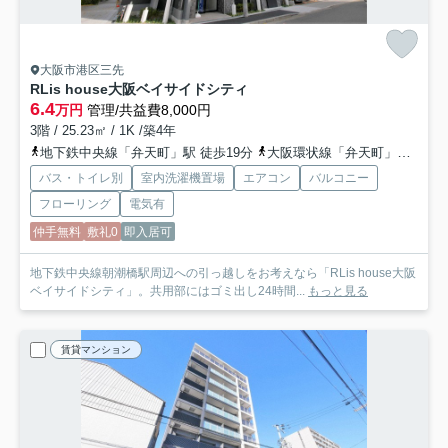
大阪市港区三先
RLis house大阪ベイサイドシティ
6.4
万円
管理/共益費8,000円
3階 / 25.23㎡ / 1K /築4年
地下鉄中央線「弁天町」駅 徒歩19分
大阪環状線「弁天町」駅 徒歩16分
バス・トイレ別
室内洗濯機置場
エアコン
バルコニー
フローリング
電気有
仲手無料
敷礼0
即入居可
地下鉄中央線朝潮橋駅周辺への引っ越しをお考えなら「RLis house大阪
ベイサイドシティ」。共用部にはゴミ出し24時間...
もっと見る
賃貸マンション