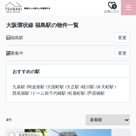
0
お気に入り
大阪環状線 福島駅の物件一覧
福島駅
変更
募集中
変更
おすすめの駅
九条駅
/
阿波座駅
/
大国町駅
/
大正駅
/
桜川駅
/
弁天町駅
/
西長堀駅
/
ドーム前千代崎駅
/
松屋町駅
/
芦原橋駅
4
件
賃貸マンション