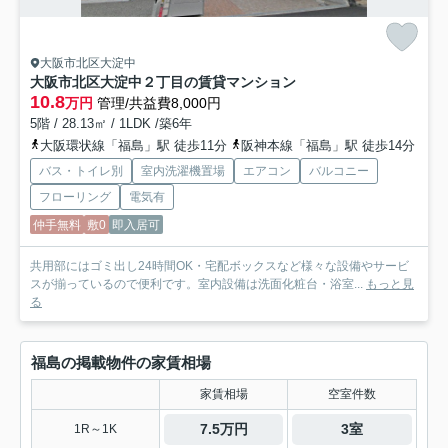
大阪市北区大淀中
大阪市北区大淀中２丁目の賃貸マンション
10.8
万円
管理/共益費8,000円
5階 / 28.13㎡ / 1LDK /築6年
大阪環状線「福島」駅 徒歩11分
阪神本線「福島」駅 徒歩14分
バス・トイレ別
室内洗濯機置場
エアコン
バルコニー
フローリング
電気有
仲手無料
敷0
即入居可
共用部にはゴミ出し24時間OK・宅配ボックスなど様々な設備やサービ
スが揃っているので便利です。室内設備は洗面化粧台・浴室...
もっと見
る
福島の掲載物件の家賃相場
家賃相場
空室件数
7.5万円
3室
1R～1K