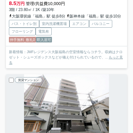
8.5
万円
管理/共益費10,000円
3階 / 23.80㎡ / 1K /築10年
大阪環状線「福島」駅 徒歩8分
阪神本線「福島」駅 徒歩10分
バス・トイレ別
室内洗濯機置場
エアコン
バルコニー
フローリング
電気有
仲手無料
敷礼0
即入居可
新着情報：JMFレジデンス大阪福島の空室情報ならコチラ。収納はクロ
ゼット・シューズボックスなどが備え付けられているので、...
もっと見
る
賃貸マンション