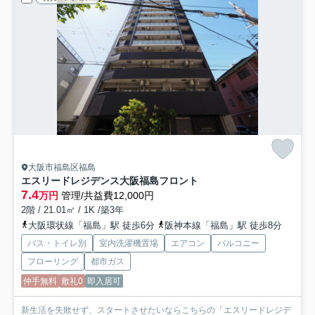
大阪市福島区福島
エスリードレジデンス大阪福島フロント
7.4
万円
管理/共益費12,000円
2階 / 21.01㎡ / 1K /築3年
大阪環状線「福島」駅 徒歩6分
阪神本線「福島」駅 徒歩8分
バス・トイレ別
室内洗濯機置場
エアコン
バルコニー
フローリング
都市ガス
仲手無料
敷礼0
即入居可
新生活を失敗せず、スタートさせたいならこちらの「エスリードレジデ