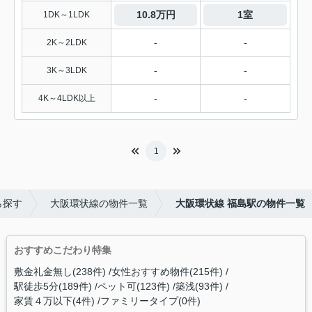
10.8万円
1室
1DK～1LDK
-
-
2K～2LDK
-
-
3K～3LDK
-
-
4K～4LDK以上
1
ら探す
大阪環状線の物件一覧
大阪環状線 福島駅の物件一覧
おすすめこだわり特集
敷金礼金無し(238件)
女性おすすめ物件(215件)
駅徒歩5分(189件)
ペット可(123件)
築浅(93件)
家賃４万以下(4件)
ファミリータイプ(0件)