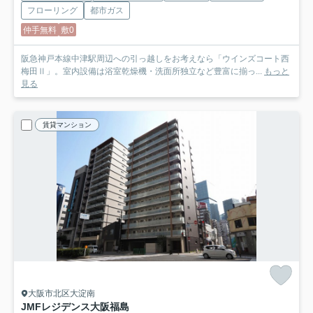
フローリング
都市ガス
仲手無料
敷0
阪急神戸本線中津駅周辺への引っ越しをお考えなら「ウインズコート西
梅田Ⅱ」。室内設備は浴室乾燥機・洗面所独立など豊富に揃っ...
もっと
見る
賃貸マンション
大阪市北区大淀南
JMFレジデンス大阪福島