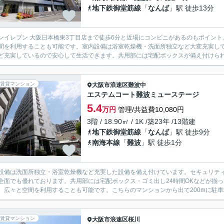
地下鉄御堂筋線
「
なんば
」駅 徒歩13分
ンイレブン 大阪日本橋東3丁目店まで徒歩6分と近場にコンビニがあるのもポイン
間を利用することも可能です。室内設備は浴室乾燥機・洗面所独立など大変充実して
ど充実しているので安心して生活できます。共用部には宅配ボックスが備え付けられて
賃貸マンション
大阪市浪速区
難波中
エステムコート難波ミューステージ
5.4
万円
管理/共益費10,080円
3階 / 18.90㎡ / 1K /築23年 /13階建
地下鉄御堂筋線
「
なんば
」駅 徒歩9分
南海本線
「
難波
」駅 徒歩1分
設備は洗面所独立・浴室乾燥機など充実した設備を備え付けています。セキュリティ
全面でも優れております。共用部には宅配ボックス・ゴミ出し24時間OKなどが揃
、広々と空間を利用することも可能です。こちらのマンションから出て200mに駐車場
賃貸マンション
大阪市浪速区
桜川