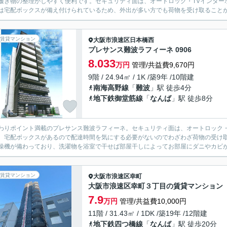
履き物の整理がしやすく便利です。セキュリティ面は、オートロック・TVインター
は宅配ボックスが備え付けられているため、外出が多い方でも荷物を受け取ることが
賃貸マンション
大阪市浪速区
日本橋西
プレサンス難波ラフィーネ 0906
8.033
万円
管理/共益費9,670円
9階 / 24.94㎡ / 1K /築9年 /10階建
南海高野線
「
難波
」駅 徒歩4分
地下鉄御堂筋線
「
なんば
」駅 徒歩8分
わりポイント満載のプレサンス難波ラフィーネ。セキュリティ面は、オートロック・
。宅配ボックスがあるので配達時間を気にする必要がないのでわざわざ荷物の受け
燥機が備わっており、洗濯物を浴室で干せば部屋干しによってお部屋にダニやカビが発
賃貸マンション
大阪市浪速区
幸町
大阪市浪速区幸町３丁目の賃貸マンション
7.9
万円
管理/共益費10,000円
11階 / 31.43㎡ / 1DK /築19年 /12階建
地下鉄四つ橋線
「
なんば
」駅 徒歩20分