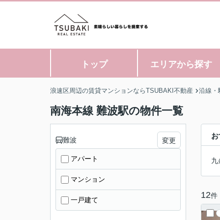
トップ
エリアから探す
浪速区周辺の賃貸マンションならTSUBAKI不動産
沿線・
南海本線 難波駅の物件一覧
お
難波
変更
アパート
九
マンション
12
件
一戸建て