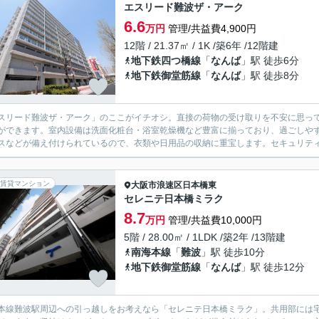
エスリード難波ザ・アーク
6.6
万円
管理/共益費4,900円
12階 / 21.37㎡ / 1K /築6年 /12階建
地下鉄四つ橋線
「
なんば
」駅 徒歩6分
地下鉄御堂筋線
「
なんば
」駅 徒歩8分
スリード難波ザ・アーク」のここがイチオシ。直接の荷物の受け取りを不安に思っ
ができます。室内設備は洗面化粧台・浴室乾燥機など豊富に揃っており、過ごしや
スなどが備え付けられているので、衣類や日用品の収納に重宝します。セキュリティ面
賃貸マンション
大阪市浪速区
日本橋東
セレニテ日本橋ミラク
8.7
万円
管理/共益費10,000円
5階 / 28.00㎡ / 1LDK /築2年 /13階建
南海本線
「
難波
」駅 徒歩10分
地下鉄御堂筋線
「
なんば
」駅 徒歩12分
本線難波駅周辺への引っ越しをお考えなら「セレニテ日本橋ミラク」。共用部には宅