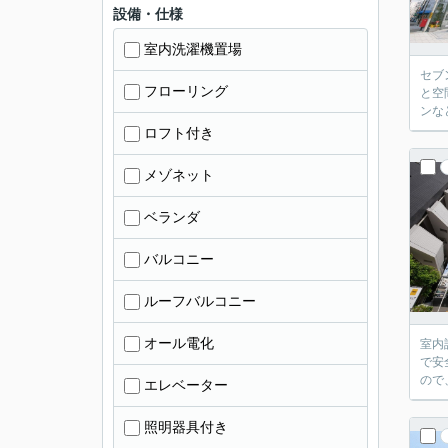
設備・仕様
室内洗濯機置場
セブ
フローリング
と空
ンな
ロフト付き
メゾネット
ベランダ
バルコニー
ルーフバルコニー
オール電化
室内
で安
ので
エレベーター
照明器具付き