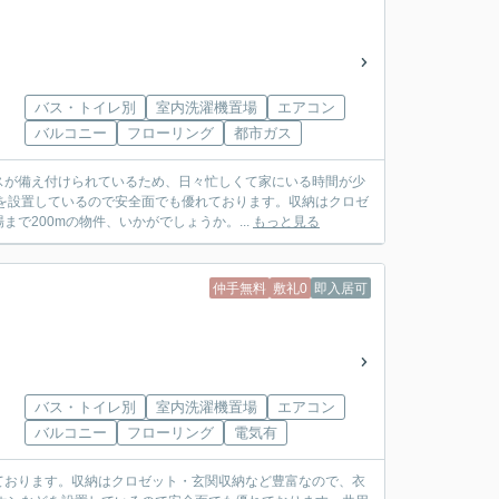
バス・トイレ別
室内洗濯機置場
エアコン
バルコニー
フローリング
都市ガス
スが備え付けられているため、日々忙しくて家にいる時間が少
を設置しているので安全面でも優れております。収納はクロゼ
で200mの物件、いかがでしょうか。...
もっと見る
仲手無料
敷礼0
即入居可
バス・トイレ別
室内洗濯機置場
エアコン
バルコニー
フローリング
電気有
ております。収納はクロゼット・玄関収納など豊富なので、衣