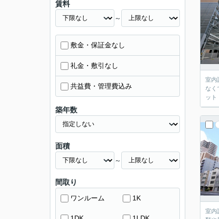
賃料
～
敷金・保証金なし
礼金・敷引なし
室内
共益費・管理費込み
なく
ット
築年数
面積
～
間取り
ワンルーム
1K
室内
1DK
1LDK