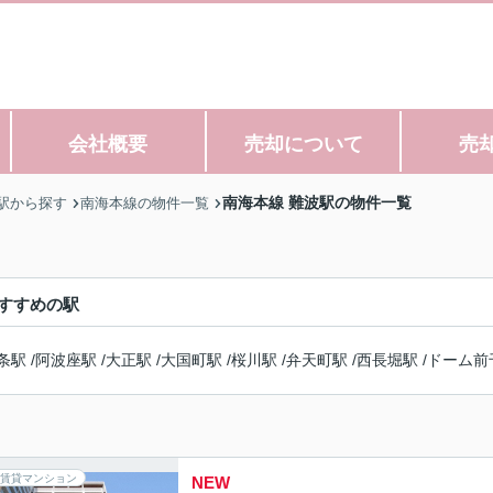
会社概要
売却について
売
南海本線 難波駅の物件一覧
駅から探す
南海本線の物件一覧
すすめの駅
条駅
/
阿波座駅
/
大正駅
/
大国町駅
/
桜川駅
/
弁天町駅
/
西長堀駅
/
ドーム前
賃貸マンション
NEW