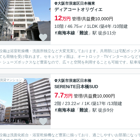
大阪市浪速区
日本橋東
ディアコートオリヴィエ
12
万円
管理/共益費10,000円
10階 / 46.75㎡ / 1LDK /築4年 /10階建
南海本線
「
難波
」駅 徒歩11分
設備は浴室乾燥機・洗面所独立など大変充実しております。共用部には宅配ボック
ても荷物を受け取れます。セキュリティ面は、オートロック・TVインターホンなど
・シューズボックスなど豊富なので、広々と空間を利用することも可能です。駐車場ま
賃貸マンション
大阪市浪速区
日本橋
SERENiTE日本橋SUD
7.7
万円
管理/共益費10,000円
2階 / 23.22㎡ / 1K /築17年 /13階建
南海本線
「
難波
」駅 徒歩9分
設備は洗面化粧台・浴室乾燥機など豊富に揃っており、過ごしやすいお部屋になっ