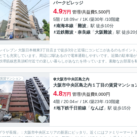
パークビレッジ
4.9
万円
管理/共益費5,500円
5階 / 18.09㎡ / 1K /築30年 /10階建
南海本線
「
難波
」駅 徒歩10分
近鉄難波・奈良線
「
大阪難波
」駅 徒歩20
ンイレブン 大阪日本橋東3丁目店まで徒歩3分と近場にコンビニがあるのもポイン
とても充実しています。周辺に2駅あるので電車通勤しやすいです。近隣の駐車場
鉄堺筋線恵美須町付近での楽しい暮らしがあなたを待っています。素敵なお部屋を私達
賃貸マンション
大阪市中央区
島之内
大阪市中央区島之内１丁目の賃貸マンショ
4.8
万円
管理/共益費8,000円
4階 / 20.04㎡ / 1K /築23年 /10階建
地下鉄千日前線
「
なんば
」駅 徒歩15分
プラザ長堀」：大阪市中央区エリアの新居にピッタリ。近くにはファミリーマート 瓦