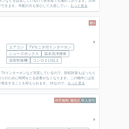
ホンなどを設置しているので安全面でも優れております。共用
できます。年配の方も安心して入居してい...
もっと見る
敷0
エアコン
TVモニタ付インターホン
シューズボックス
温水洗浄便座
浴室乾燥機
コンロ２口以上
TVインターホンなど充実しているので、防犯対策もばっちり
取りのために時間をとる必要がなくなります。この物件には浴
生することを抑えられます。1Kなので...
もっと見る
仲手無料
敷礼0
即入居可