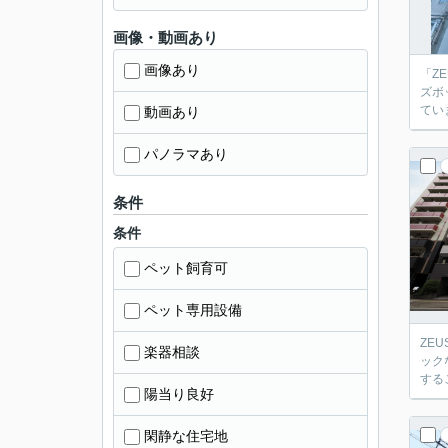
画像・動画あり
画像あり
「Z
ズボ
てい
動画あり
パノラマあり
条件
条件
ペット飼育可
ペット専用設備
ZE
楽器相談
ック
する
陽当り良好
閑静な住宅地