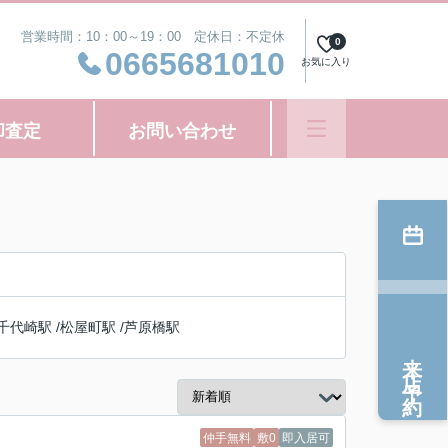
営業時間：10：00～19：00 定休日：不定休
0
0665681010
お気に入り
却査定
お問い合わせ
千代崎駅
/
松屋町駅
/
芦原橋駅
来店予約
仲手無料
敷0
即入居可