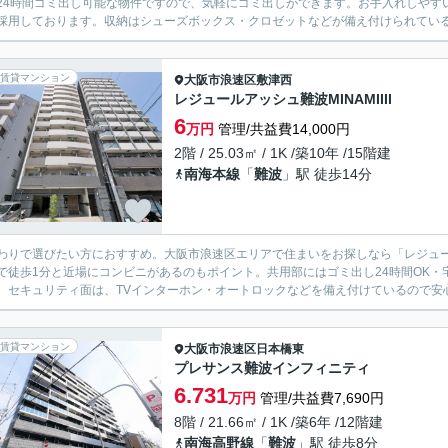
24時間ゴミ出し可能な物件ですので、気軽にゴミ出しができます。お手入れしやす
採用しております。収納はシューズボックス・クロゼットなどが備え付けられているの
賃貸マンション
大阪市浪速区
敷津西
レジュールアッシュ難波MINAMIIII
6
万円
管理/共益費14,000円
2階 / 25.03㎡ / 1K /築10年 /15階建
南海本線
「
難波
」駅 徒歩14分
わりで選びたい方におすすめ。大阪市浪速区エリアで住まいをお探しなら「レジュールア
で徒歩1分と近場にコンビニがあるのもポイント。共用部にはゴミ出し24時間OK
。セキュリティ面は、TVインターホン・オートロックなどを備え付けているので安心
賃貸マンション
大阪市浪速区
日本橋東
プレサンス難波インフィニティ
6.731
万円
管理/共益費7,690円
8階 / 21.66㎡ / 1K /築6年 /12階建
南海高野線
「
難波
」駅 徒歩8分