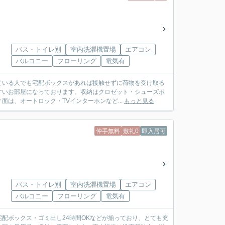
バス・トイレ別
室内洗濯機置場
エアコン
バルコニー
フローリング
電気有
ている人でも宅配ボックスがあれば接触せずに荷物を受け取る
すいお部屋になっております。収納はクロゼット・シューズボ
は、オートロック・TVインターホンなど...
もっと見る
仲手無料
敷礼0
即入居可
バス・トイレ別
室内洗濯機置場
エアコン
バルコニー
フローリング
電気有
配ボックス・ゴミ出し24時間OKなどが揃っており、とても充