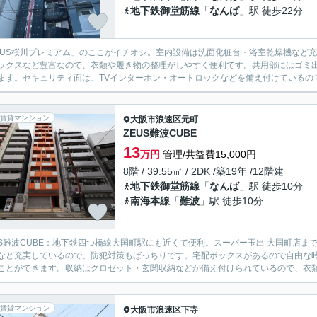
地下鉄御堂筋線
「
なんば
」駅 徒歩22分
EUS桜川プレミアム」のここがイチオシ。室内設備は洗面化粧台・浴室乾燥機など
ックスなど豊富なので、衣類や履き物の整理がしやすく便利です。共用部にはゴミ出
ます。セキュリティ面は、TVインターホン・オートロックなどを備え付けているので
賃貸マンション
大阪市浪速区
元町
ZEUS難波CUBE
13
万円
管理/共益費15,000円
8階 / 39.55㎡ / 2DK /築19年 /12階建
地下鉄御堂筋線
「
なんば
」駅 徒歩10分
南海本線
「
難波
」駅 徒歩10分
US難波CUBE：地下鉄四つ橋線大国町駅にも近くて便利。スーパー玉出 大国町店ま
など充実しているので、防犯対策もばっちりです。宅配ボックスがあるので自由な
ことができます。収納はクロゼット・玄関収納などが備え付けられているので、衣類や
賃貸マンション
大阪市浪速区
下寺