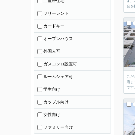
二世帯住宅
す。
台を
フリーレント
カードキー
オープンハウス
外国人可
ガスコンロ設置可
ルームシェア可
こだ
店ま
です
学生向け
カップル向け
女性向け
ファミリー向け