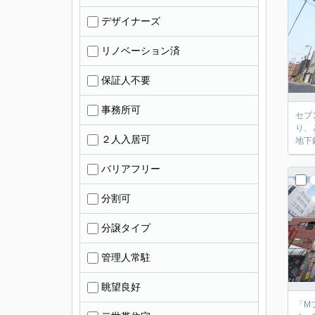
デザイナーズ
リノベーション済
保証人不要
事務所可
セブ
り、
２人入居可
地下
バリアフリー
分割可
分譲タイプ
管理人常駐
眺望良好
「M