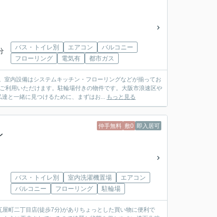
バス・トイレ別
エアコン
バルコニー
分
フローリング
電気有
都市ガス
ト。室内設備はシステムキッチン・フローリングなどが揃ってお
がご利用いただけます。駐輪場付きの物件です。大阪市浪速区や
と一緒に見つけるために、まずはお...
もっと見る
仲手無料
敷0
即入居可
ン
バス・トイレ別
室内洗濯機置場
エアコン
バルコニー
フローリング
駐輪場
屋町二丁目店(徒歩7分)がありちょっとした買い物に便利で