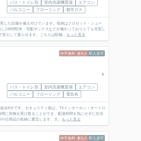
バス・トイレ別
室内洗濯機置場
エアコン
バルコニー
フローリング
都市ガス
充実した設備を備え付けています。収納はクロゼット・シュー
し24時間OK・宅配ボックスなどが備わっておりとても充実し
安心して暮らせます。こちらは駐輪...
もっと見る
仲手無料
敷礼0
即入居可
バス・トイレ別
室内洗濯機置場
エアコン
バルコニー
フローリング
電気有
で徒歩6分です。セキュリティ面は、TVインターホン・オートロ
時間に荷物を受け取ることができ、配達時間を気にせずに生活
日用品の収納に重宝します。大...
もっと見る
仲手無料
敷礼0
即入居可