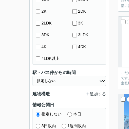
類や
部に
2K
2DK
2LDK
3K
3DK
3LDK
4K
4DK
4LDK以上
駅・バス停からの時間
こだ
です
室乾
建物構造
追加する
情報公開日
指定しない
本日
3日以内
1週間以内