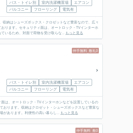
バス・トイレ別
室内洗濯機置場
エアコン
バルコニー
フローリング
電気有
ト。収納はシューズボックス・クロゼットなど豊富なので、広々
おります。セキュリティ面は、オートロック・TVインターホ
いるため、対面で荷物を受け取らな...
もっと見る
仲手無料
敷礼0
バス・トイレ別
室内洗濯機置場
エアコン
バルコニー
フローリング
電気有
面は、オートロック・TVインターホンなどを設置しているの
っております。収納はクロゼット・シューズボックスなど豊富な
があります。利便性の高い暮らし...
もっと見る
仲手無料
敷0