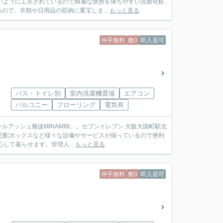
いように工夫されているので綺麗な状態を保ちやすい洗面化粧
で、衣類や日用品の収納に重宝しま...
もっと見る
仲手無料
敷0
即入居可
バス・トイレ別
室内洗濯機置場
エアコン
バルコニー
フローリング
電気有
ッシュ難波MINAMIIII」。セブンイレブン 大阪大国町駅北
・宅配ボックスなど様々な設備やサービスが揃っているので便利
して暮らせます。管理人...
もっと見る
仲手無料
敷0
即入居可