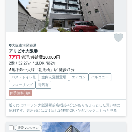
大阪市港区築港
アリビオ大阪港
7
万円
管理/共益費10,000円
2階 / 32.27㎡ / 1LDK /築2年
地下鉄中央線「朝潮橋」駅 徒歩71分
バス・トイレ別
室内洗濯機置場
エアコン
バルコニー
フローリング
電気有
仲手無料
敷0
近くにはローソン 大阪港駅前店(徒歩4分)がありちょっとした買い物に
便利です。共用部にはゴミ出し24時間OK・宅配ボック...
もっと見る
賃貸マンション