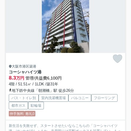
大阪市港区築港
コーシャハイツ港
8.3
万円
管理/共益費6,100円
4階 / 51.51㎡ / 1LDK /築31年
地下鉄中央線「朝潮橋」駅 徒歩26分
バス・トイレ別
室内洗濯機置場
バルコニー
フローリング
都市ガス
駐輪場
仲手無料
敷礼0
新生活を失敗せず、スタートさせたいならこちらの「コーシャハイツ