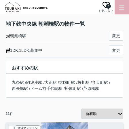
0
お気に入り
地下鉄中央線 朝潮橋駅の物件一覧
朝潮橋駅
変更
1DK,1LDK,募集中
変更
おすすめの駅
九条駅
/
阿波座駅
/
大正駅
/
大国町駅
/
桜川駅
/
弁天町駅
/
西長堀駅
/
ドーム前千代崎駅
/
松屋町駅
/
芦原橋駅
11
件
賃貸マンション