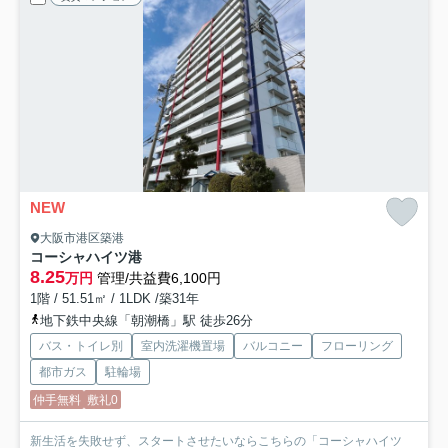
NEW
大阪市港区築港
コーシャハイツ港
8.25
万円
管理/共益費6,100円
1階 / 51.51㎡ / 1LDK /築31年
地下鉄中央線「朝潮橋」駅 徒歩26分
バス・トイレ別
室内洗濯機置場
バルコニー
フローリング
都市ガス
駐輪場
仲手無料
敷礼0
新生活を失敗せず、スタートさせたいならこちらの「コーシャハイツ