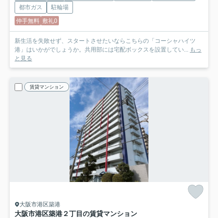
都市ガス
駐輪場
仲手無料
敷礼0
新生活を失敗せず、スタートさせたいならこちらの「コーシャハイツ
港」はいかがでしょうか。共用部には宅配ボックスを設置してい...
もっ
と見る
賃貸マンション
大阪市港区築港
大阪市港区築港２丁目の賃貸マンション