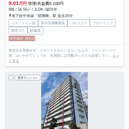
9.01
万円
管理/共益費6,100円
8階 / 56.56㎡ / 1LDK /築31年
地下鉄中央線「朝潮橋」駅 徒歩26分
バス・トイレ別
室内洗濯機置場
バルコニー
フローリング
都市ガス
駐輪場
仲手無料
敷礼0
新生活を失敗せず、スタートさせたいならこちらの「コーシャハイツ
港」はいかがでしょうか。共用部には宅配ボックスを設置してい...
もっ
と見る
賃貸マンション