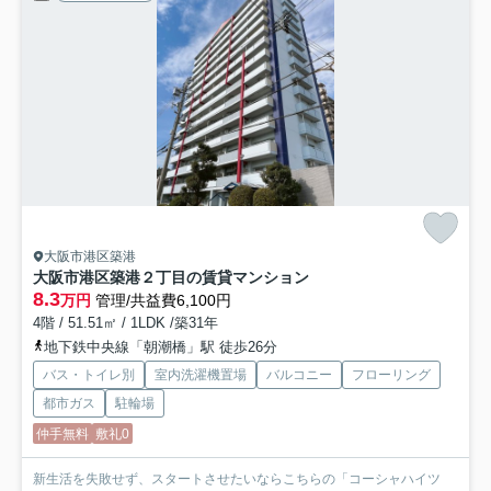
大阪市港区築港
大阪市港区築港２丁目の賃貸マンション
8.3
万円
管理/共益費6,100円
4階 / 51.51㎡ / 1LDK /築31年
地下鉄中央線「朝潮橋」駅 徒歩26分
バス・トイレ別
室内洗濯機置場
バルコニー
フローリング
都市ガス
駐輪場
仲手無料
敷礼0
新生活を失敗せず、スタートさせたいならこちらの「コーシャハイツ