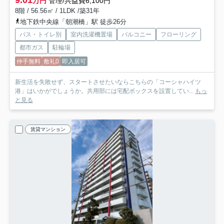
9.01
万円
管理/共益費6,100円
8階 / 56.56㎡ / 1LDK /築31年
地下鉄中央線「朝潮橋」駅 徒歩26分
バス・トイレ別
室内洗濯機置場
バルコニー
フローリング
都市ガス
駐輪場
仲手無料
敷礼0
即入居可
新生活を失敗せず、スタートさせたいならこちらの「コーシャハイツ
港」はいかがでしょうか。共用部には宅配ボックスを設置してい...
もっ
と見る
賃貸マンション