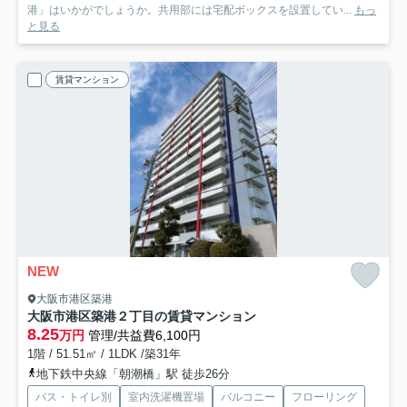
港」はいかがでしょうか。共用部には宅配ボックスを設置してい...
もっ
と見る
賃貸マンション
NEW
大阪市港区築港
大阪市港区築港２丁目の賃貸マンション
8.25
万円
管理/共益費6,100円
1階 / 51.51㎡ / 1LDK /築31年
地下鉄中央線「朝潮橋」駅 徒歩26分
バス・トイレ別
室内洗濯機置場
バルコニー
フローリング