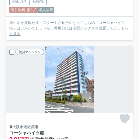
都市ガス
駐輪場
仲手無料
敷礼0
即入居可
新生活を失敗せず、スタートさせたいならこちらの「コーシャハイツ
港」はいかがでしょうか。共用部には宅配ボックスを設置してい...
もっ
と見る
賃貸マンション
大阪市港区築港
コーシャハイツ港