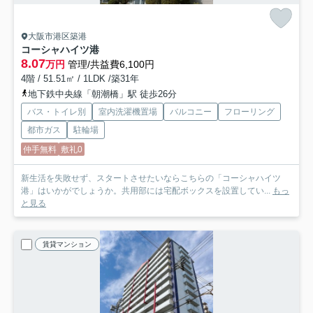
大阪市港区築港
コーシャハイツ港
8.07
万円
管理/共益費6,100円
4階 / 51.51㎡ / 1LDK /築31年
地下鉄中央線「朝潮橋」駅 徒歩26分
バス・トイレ別
室内洗濯機置場
バルコニー
フローリング
都市ガス
駐輪場
仲手無料
敷礼0
新生活を失敗せず、スタートさせたいならこちらの「コーシャハイツ
港」はいかがでしょうか。共用部には宅配ボックスを設置してい...
もっ
と見る
賃貸マンション