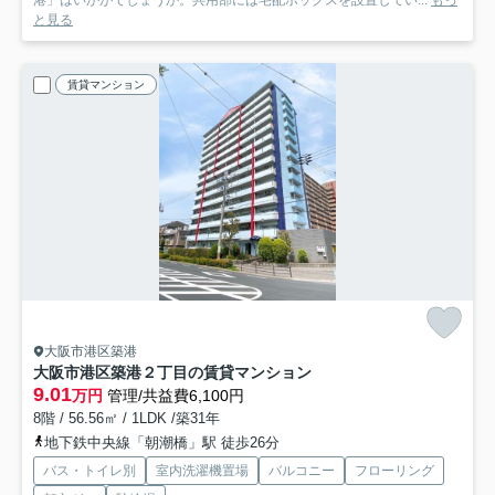
港」はいかがでしょうか。共用部には宅配ボックスを設置してい...
もっ
と見る
賃貸マンション
大阪市港区築港
大阪市港区築港２丁目の賃貸マンション
9.01
万円
管理/共益費6,100円
8階 / 56.56㎡ / 1LDK /築31年
地下鉄中央線「朝潮橋」駅 徒歩26分
バス・トイレ別
室内洗濯機置場
バルコニー
フローリング