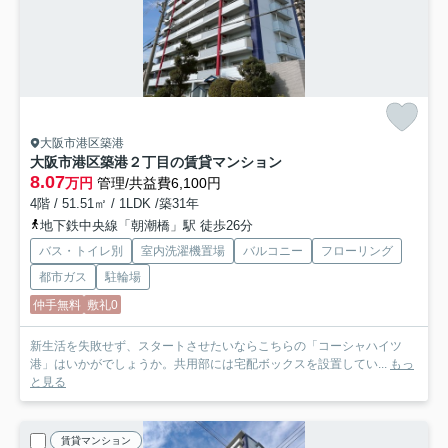
大阪市港区築港
大阪市港区築港２丁目の賃貸マンション
8.07
万円
管理/共益費6,100円
4階 / 51.51㎡ / 1LDK /築31年
地下鉄中央線「朝潮橋」駅 徒歩26分
バス・トイレ別
室内洗濯機置場
バルコニー
フローリング
都市ガス
駐輪場
仲手無料
敷礼0
新生活を失敗せず、スタートさせたいならこちらの「コーシャハイツ
港」はいかがでしょうか。共用部には宅配ボックスを設置してい...
もっ
と見る
賃貸マンション