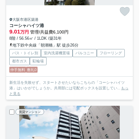
大阪市港区築港
コーシャハイツ港
9.01
万円
管理/共益費6,100円
8階 / 56.56㎡ / 1LDK /築31年
地下鉄中央線「朝潮橋」駅 徒歩26分
バス・トイレ別
室内洗濯機置場
バルコニー
フローリング
都市ガス
駐輪場
仲手無料
敷礼0
新生活を失敗せず、スタートさせたいならこちらの「コーシャハイツ
港」はいかがでしょうか。共用部には宅配ボックスを設置してい...
もっ
と見る
賃貸マンション