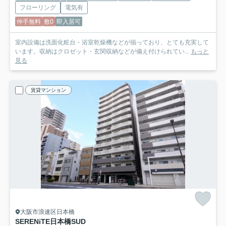
フローリング
電気有
仲手無料
敷0
即入居可
室内設備は洗面化粧台・浴室乾燥機などが揃っており、とても充実して
います。収納はクロゼット・玄関収納などが備え付けられてい...
もっと
見る
賃貸マンション
大阪市浪速区日本橋
SERENiTE日本橋SUD