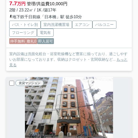
7.7
万円
管理/共益費10,000円
2階 / 23.22㎡ / 1K /築17年
地下鉄千日前線「日本橋」駅 徒歩10分
バス・トイレ別
室内洗濯機置場
エアコン
バルコニー
フローリング
電気有
仲手無料
敷礼0
即入居可
室内設備は洗面化粧台・浴室乾燥機など豊富に揃っており、過ごしやす
いお部屋になっております。収納はクロゼット・玄関収納など...
もっと
見る
賃貸マンション