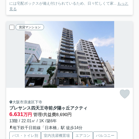
には宅配ボックスが備え付けられているため、日々忙しくて家...
もっと
見る
賃貸マンション
大阪市浪速区下寺
プレサンス四天王寺前夕陽ヶ丘アクティ
6.631
万円
管理/共益費8,690円
13階 / 22.01㎡ / 1K /築6年
地下鉄千日前線「日本橋」駅 徒歩14分
バス・トイレ別
室内洗濯機置場
エアコン
バルコニー