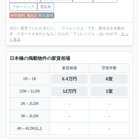
フローリング
電気有
仲手無料
敷礼0
即入居可
ぜひ一度見ていただきたい、「フィレンツェ」です。新生活を失敗せ
ず、スタートさせたいならこちらの「フィレンツェ」はいかがで...
もっ
と見る
日本橋の掲載物件の家賃相場
家賃相場
空室件数
6.4万円
6室
1R～1K
12万円
1室
1DK～1LDK
-
-
2K～2LDK
-
-
3K～3LDK
-
-
4K～4LDK以上