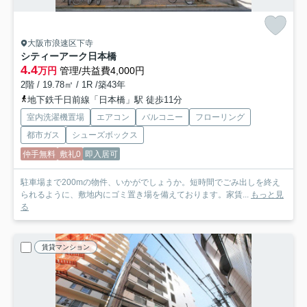
大阪市浪速区下寺
シティーアーク日本橋
4.4
万円
管理/共益費4,000円
2階 / 19.78㎡ / 1R /築43年
地下鉄千日前線「日本橋」駅 徒歩11分
室内洗濯機置場
エアコン
バルコニー
フローリング
都市ガス
シューズボックス
仲手無料
敷礼0
即入居可
駐車場まで200mの物件、いかがでしょうか。短時間でごみ出しを終え
られるように、敷地内にゴミ置き場を備えております。家賃...
もっと見
る
賃貸マンション