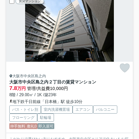
賃貸マンション
大阪市中央区島之内
大阪市中央区島之内２丁目の賃貸マンション
7.8
万円
管理/共益費10,000円
8階 / 29.00㎡ / 1K /築23年
地下鉄千日前線「日本橋」駅 徒歩10分
バス・トイレ別
室内洗濯機置場
エアコン
バルコニー
フローリング
駐輪場
仲手無料
敷礼0
即入居可