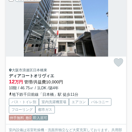
大阪市浪速区日本橋東
ディアコートオリヴィエ
12
万円
管理/共益費10,000円
10階 / 46.75㎡ / 1LDK /築4年
地下鉄千日前線「日本橋」駅 徒歩11分
バス・トイレ別
室内洗濯機置場
エアコン
バルコニー
フローリング
都市ガス
仲手無料
敷0
即入居可
室内設備は浴室乾燥機・洗面所独立など大変充実しております。共用部