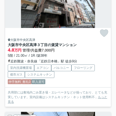
大阪市中央区高津
大阪市中央区高津３丁目の賃貸マンション
4.8
万円
管理/共益費7,000円
5階 / 21.00㎡ / 1R /築38年
近鉄難波・奈良線「近鉄日本橋」駅 徒歩9分
室内洗濯機置場
エアコン
バルコニー
フローリング
都市ガス
システムキッチン
仲手無料
敷礼0
即入居可
共用部には敷地内ごみ置き場・エレベータなどが揃っており、とても充
実しています。室内設備はシステムキッチン・ネット使用料不...
もっと
見る