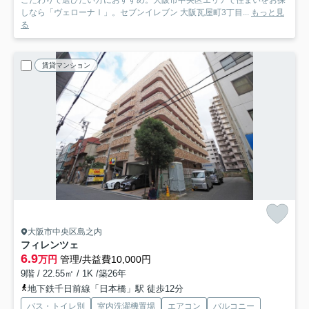
こだわりで選びたい方におすすめ。大阪市中央区エリアで住まいをお探
しなら「ヴェローナⅠ」。セブンイレブン 大阪瓦屋町3丁目...
もっと見
る
賃貸マンション
大阪市中央区島之内
フィレンツェ
6.9
万円
管理/共益費10,000円
9階 / 22.55㎡ / 1K /築26年
地下鉄千日前線「日本橋」駅 徒歩12分
バス・トイレ別
室内洗濯機置場
エアコン
バルコニー