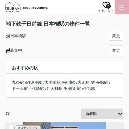
0
お気に入り
地下鉄千日前線 日本橋駅の物件一覧
日本橋駅
変更
募集中
変更
おすすめの駅
九条駅
/
阿波座駅
/
大国町駅
/
桜川駅
/
大正駅
/
西長堀駅
/
ドーム前千代崎駅
/
弁天町駅
/
松屋町駅
/
今宮駅
7
件
賃貸マンション