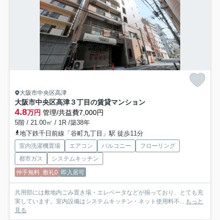
大阪市中央区高津
大阪市中央区高津３丁目の賃貸マンション
4.8
万円
管理/共益費7,000円
5階 / 21.00㎡ / 1R /築38年
地下鉄千日前線「谷町九丁目」駅 徒歩11分
室内洗濯機置場
エアコン
バルコニー
フローリング
都市ガス
システムキッチン
仲手無料
敷礼0
即入居可
共用部には敷地内ごみ置き場・エレベータなどが揃っており、とても充
実しています。室内設備はシステムキッチン・ネット使用料不...
もっと
見る