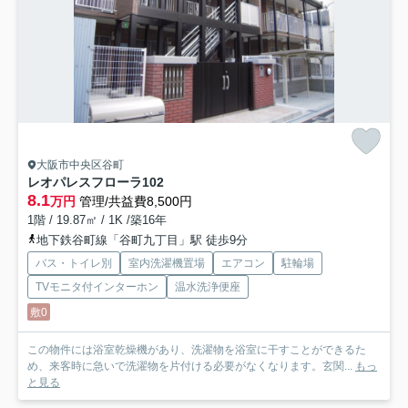
大阪市中央区谷町
レオパレスフローラ
102
8.1
万円
管理/共益費8,500円
1階 / 19.87㎡ / 1K /築16年
地下鉄谷町線「谷町九丁目」駅 徒歩9分
バス・トイレ別
室内洗濯機置場
エアコン
駐輪場
TVモニタ付インターホン
温水洗浄便座
敷0
この物件には浴室乾燥機があり、洗濯物を浴室に干すことができるた
め、来客時に急いで洗濯物を片付ける必要がなくなります。玄関...
もっ
と見る