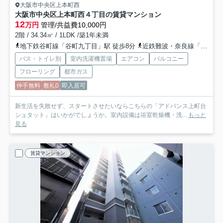
大阪市中央区上本町西
大阪市中央区上本町西４丁目の賃貸マンション
12
万円
管理/共益費10,000円
2階 / 34.34㎡ / 1LDK /築1年未満
地下鉄谷町線「谷町九丁目」駅 徒歩8分
近鉄難波・奈良線「大阪上本町」駅 徒歩7分
バス・トイレ別
室内洗濯機置場
エアコン
バルコニー
フローリング
都市ガス
仲手無料
敷礼0
即入居可
新生活を失敗せず、スタートさせたいならこちらの「アドバンス上町台
シュタット」はいかがでしょうか。室内設備は浴室乾燥機・洗...
もっと
見る
賃貸マンション