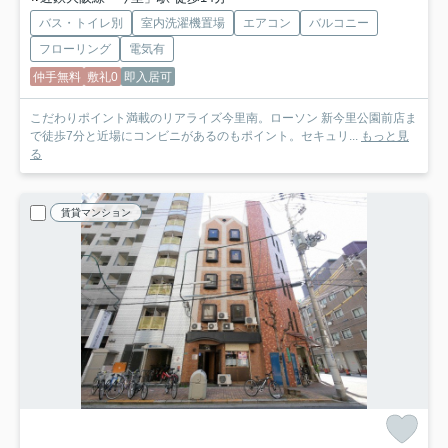
バス・トイレ別
室内洗濯機置場
エアコン
バルコニー
フローリング
電気有
仲手無料
敷礼0
即入居可
こだわりポイント満載のリアライズ今里南。ローソン 新今里公園前店ま
で徒歩7分と近場にコンビニがあるのもポイント。セキュリ...
もっと見
る
賃貸マンション