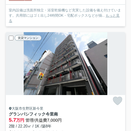
室内設備は洗面所独立・浴室乾燥機など充実した設備を備え付けていま
す。共用部にはゴミ出し24時間OK・宅配ボックスなどが揃...
もっと見
る
賃貸マンション
大阪市生野区新今里
グランパシフィック今里南
5.7
万円
管理/共益費7,000円
2階 / 22.20㎡ / 1K /築8年