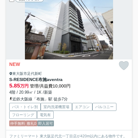
NEW
東大阪市足代新町
S-RESIDENCE布施aventra
5.85
万円
管理/共益費10,000円
4階 / 20.99㎡ / 1K /新築
近鉄大阪線「布施」駅 徒歩7分
バス・トイレ別
室内洗濯機置場
エアコン
バルコニー
フローリング
電気有
仲手無料
敷礼0
即入居可
ファミリーマート 東大阪足代北一丁目店が420m以内にある物件です。