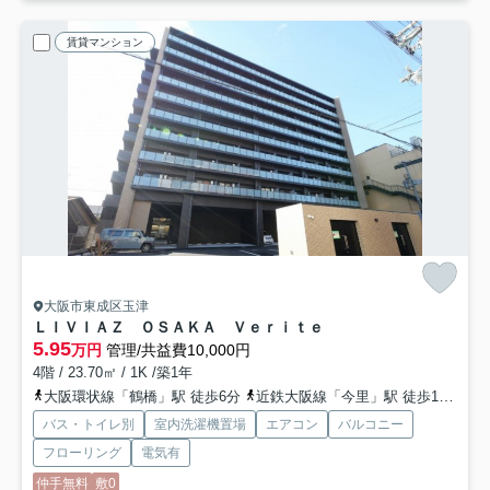
賃貸マンション
大阪市東成区玉津
ＬＩＶＩＡＺ ＯＳＡＫＡ Ｖｅｒｉｔｅ
5.95
万円
管理/共益費10,000円
4階 / 23.70㎡ / 1K /築1年
大阪環状線「鶴橋」駅 徒歩6分
近鉄大阪線「今里」駅 徒歩15分
バス・トイレ別
室内洗濯機置場
エアコン
バルコニー
フローリング
電気有
仲手無料
敷0