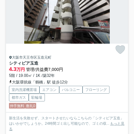
大阪市天王寺区玉造元町
シティピア玉造
4.3
万円
管理/共益費7,000円
5階 / 19.00㎡ / 1K /築32年
大阪環状線「鶴橋」駅 徒歩12分
室内洗濯機置場
エアコン
バルコニー
フローリング
都市ガス
駐輪場
仲手無料
敷礼0
新生活を失敗せず、スタートさせたいならこちらの「シティピア玉造」
はいかがでしょうか。24時間ゴミ出し可能なので、ゴミの収...
もっと見
る