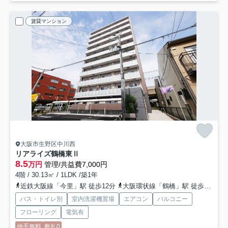
賃貸マンション
大阪市生野区中川西
リアライズ鶴橋東Ⅱ
8.5
万円
管理/共益費7,000円
4階 / 30.13㎡ / 1LDK /築1年
近鉄大阪線「今里」駅 徒歩12分
大阪環状線「鶴橋」駅 徒歩12分
バス・トイレ別
室内洗濯機置場
エアコン
バルコニー
フローリング
電気有
仲手無料
敷礼0