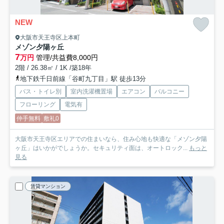
NEW
大阪市天王寺区上本町
メゾン夕陽ヶ丘
7
万円
管理/共益費8,000円
2階 / 26.38㎡ / 1K /築18年
地下鉄千日前線「谷町九丁目」駅 徒歩13分
バス・トイレ別
室内洗濯機置場
エアコン
バルコニー
フローリング
電気有
仲手無料
敷礼0
大阪市天王寺区エリアでの住まいなら、住み心地も快適な「メゾン夕陽
ヶ丘」はいかがでしょうか。セキュリティ面は、オートロック...
もっと
見る
賃貸マンション