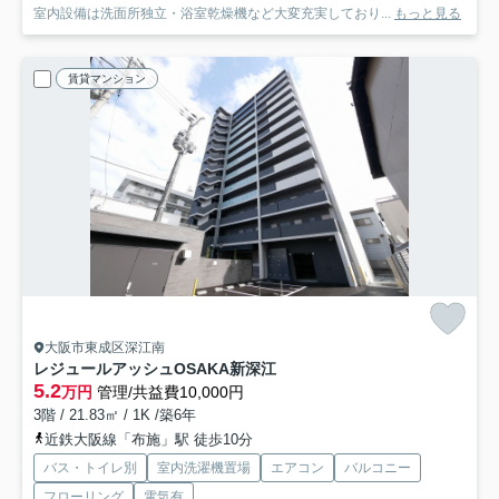
室内設備は洗面所独立・浴室乾燥機など大変充実しており...
もっと見る
賃貸マンション
大阪市東成区深江南
レジュールアッシュOSAKA新深江
5.2
万円
管理/共益費10,000円
3階 / 21.83㎡ / 1K /築6年
近鉄大阪線「布施」駅 徒歩10分
バス・トイレ別
室内洗濯機置場
エアコン
バルコニー
フローリング
電気有