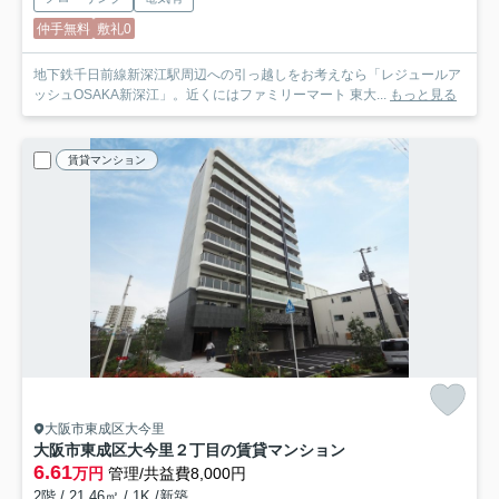
仲手無料
敷礼0
地下鉄千日前線新深江駅周辺への引っ越しをお考えなら「レジュールア
ッシュOSAKA新深江」。近くにはファミリーマート 東大...
もっと見る
賃貸マンション
大阪市東成区大今里
大阪市東成区大今里２丁目の賃貸マンション
6.61
万円
管理/共益費8,000円
2階 / 21.46㎡ / 1K /新築