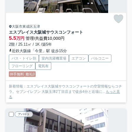
大阪市東成区玉津
エスプレイス大阪城サウスコンフォート
5.5
万円
管理/共益費10,000円
2階 / 25.11㎡ / 1K /築5年
近鉄大阪線「今里」駅 徒歩15分
バス・トイレ別
室内洗濯機置場
エアコン
バルコニー
フローリング
電気有
仲手無料
敷礼0
新着情報：エスプレイス大阪城サウスコンフォートの空室情報ならコチ
ラ。セブンイレブン 大阪玉津2丁目店まで徒歩4分と近場に...
もっと見
る
アパート