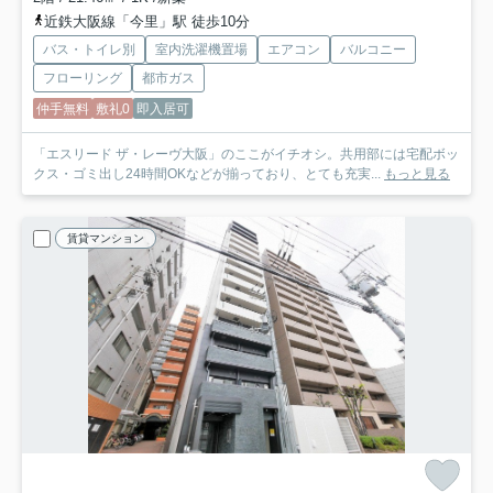
近鉄大阪線「今里」駅 徒歩10分
バス・トイレ別
室内洗濯機置場
エアコン
バルコニー
フローリング
都市ガス
仲手無料
敷礼0
即入居可
「エスリード ザ・レーヴ大阪」のここがイチオシ。共用部には宅配ボッ
クス・ゴミ出し24時間OKなどが揃っており、とても充実...
もっと見る
賃貸マンション