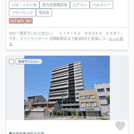
バス・トイレ別
室内洗濯機置場
エアコン
バルコニー
フローリング
電気有
仲手無料
敷0
ぜひ一度見ていただきたい、「ＬＩＶＩＡＺ ＯＳＡＫＡ ＥＡＳＴ」
です。ファミリーマート 北巽駅西店まで徒歩6分と近場にコ...
もっと見
る
賃貸マンション
大阪市東成区大今里