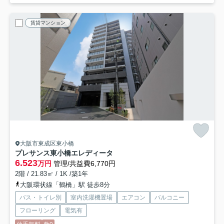
賃貸マンション
大阪市東成区東小橋
プレサンス東小橋エレディータ
6.523
万円
管理/共益費6,770円
2階 / 21.83㎡ / 1K /築1年
大阪環状線「鶴橋」駅 徒歩8分
バス・トイレ別
室内洗濯機置場
エアコン
バルコニー
フローリング
電気有