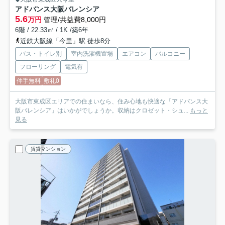
アドバンス大阪バレンシア
5.6
万円
管理/共益費8,000円
6階 / 22.33㎡ / 1K /築6年
近鉄大阪線「今里」駅 徒歩8分
バス・トイレ別
室内洗濯機置場
エアコン
バルコニー
フローリング
電気有
仲手無料
敷礼0
大阪市東成区エリアでの住まいなら、住み心地も快適な「アドバンス大
阪バレンシア」はいかがでしょうか。収納はクロゼット・シュ...
もっと
見る
賃貸マンション