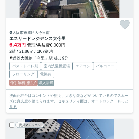
大阪市東成区大今里南
エスリードレジデンス大今里
6.4
万円
管理/共益費6,000円
2階 / 21.86㎡ / 1K /築3年
近鉄大阪線「今里」駅 徒歩9分
バス・トイレ別
室内洗濯機置場
エアコン
バルコニー
フローリング
電気有
仲手無料
敷礼0
即入居可
洗面化粧台はコンセントや照明、大きな鏡などがついているのでスムー
ズに身支度を整えられます。セキュリティ面は、オートロック...
もっと
見る
賃貸マンション