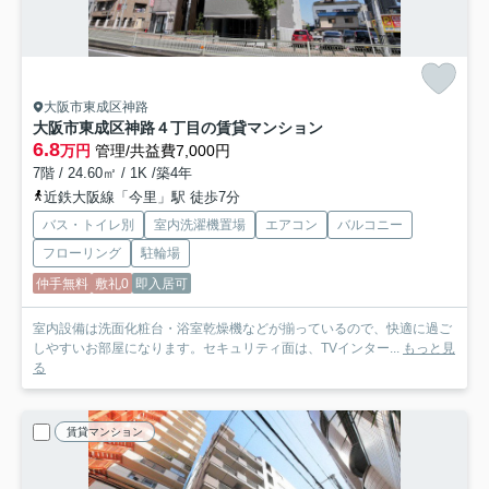
大阪市東成区神路
大阪市東成区神路４丁目の賃貸マンション
6.8
万円
管理/共益費7,000円
7階 / 24.60㎡ / 1K /築4年
近鉄大阪線「今里」駅 徒歩7分
バス・トイレ別
室内洗濯機置場
エアコン
バルコニー
フローリング
駐輪場
仲手無料
敷礼0
即入居可
室内設備は洗面化粧台・浴室乾燥機などが揃っているので、快適に過ご
しやすいお部屋になります。セキュリティ面は、TVインター...
もっと見
る
賃貸マンション