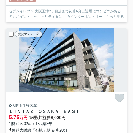
セブンイレブン 大阪玉津2丁目店まで徒歩6分と近場にコンビニがある
のもポイント。セキュリティ面は、TVインターホン・オー...
もっと見る
賃貸マンション
大阪市生野区巽北
ＬＩＶＩＡＺ ＯＳＡＫＡ ＥＡＳＴ
5.75
万円
管理/共益費8,000円
1階 / 25.02㎡ / 1K /築3年
近鉄大阪線「布施」駅 徒歩20分