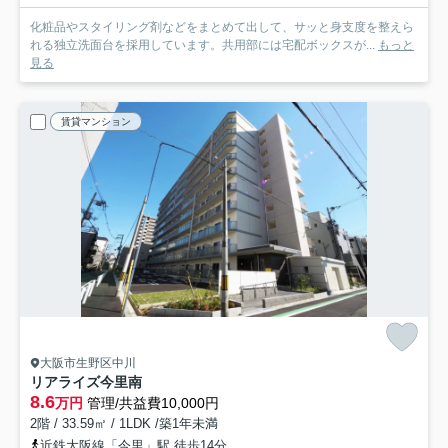
化粧品やスタイリング剤などをまとめて出して、サッと身支度を整えら
れる独立洗面台を採用しています。共用部には宅配ボックスが...
もっと
見る
賃貸マンション
大阪市生野区中川
リアライズ今里南
8.6
万円
管理/共益費10,000円
2階 / 33.59㎡ / 1LDK /築1年未満
近鉄大阪線「今里」駅 徒歩14分