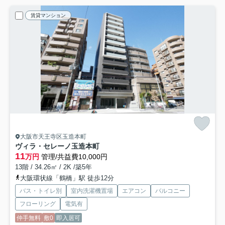
賃貸マンション
大阪市天王寺区玉造本町
ヴィラ・セレーノ玉造本町
11
万円
管理/共益費10,000円
13階 / 34.26㎡ / 2K /築5年
大阪環状線「鶴橋」駅 徒歩12分
バス・トイレ別
室内洗濯機置場
エアコン
バルコニー
フローリング
電気有
仲手無料
敷0
即入居可