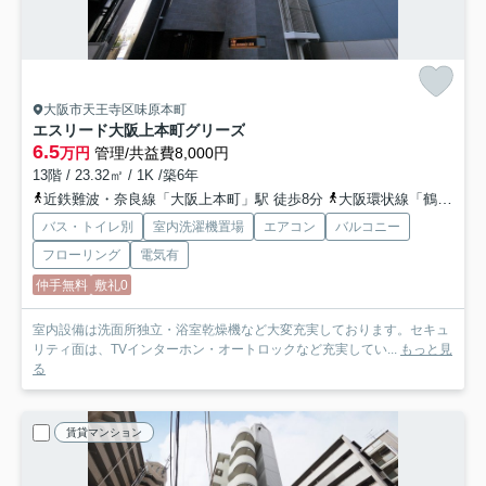
大阪市天王寺区味原本町
エスリード大阪上本町グリーズ
6.5
万円
管理/共益費8,000円
13階 / 23.32㎡ / 1K /築6年
近鉄難波・奈良線「大阪上本町」駅 徒歩8分
大阪環状線「鶴橋」駅 徒歩11分
バス・トイレ別
室内洗濯機置場
エアコン
バルコニー
フローリング
電気有
仲手無料
敷礼0
室内設備は洗面所独立・浴室乾燥機など大変充実しております。セキュ
リティ面は、TVインターホン・オートロックなど充実してい...
もっと見
る
賃貸マンション