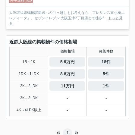
仲手無料
敷0
大阪環状線鶴橋駅周辺への引っ越しをお考えなら「プレサンス東小橋エ
レディータ」。セブンイレブン 大阪玉津2丁目店まで徒歩6...
もっと見
る
近鉄大阪線の掲載物件の価格相場
価格相場
募集件数
5.9万円
18件
1R～1K
8.8万円
5件
1DK～1LDK
11万円
1件
2K～2LDK
-
-
3K～3LDK
-
-
4K～4LDK以上
1