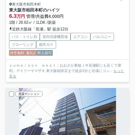
東大阪市柏田本町
東大阪市柏田本町のハイツ
6.3
万円
管理/共益費4,000円
1階 / 28.82㎡ / 1LDK /新築
近鉄大阪線「長瀬」駅 徒歩12分
バス・トイレ別
室内洗濯機置場
エアコン
バルコニー
フローリング
都市ガス
仲手無料
敷礼0
即入居可
ｙｕｍａｉｓｏｎ ｗｅｓｔ：おおさか東線ＪＲ長瀬駅にも近くて便
利。デイリーヤマザキ 東大阪柏田店まで徒歩3分と近場にコン...
もっと
見る
賃貸マンション