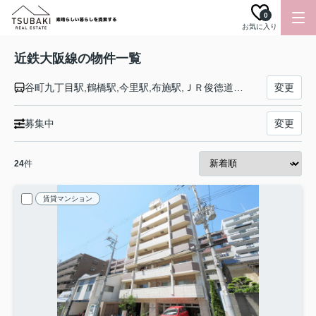
0
お気に入り
近鉄大阪線の物件一覧
谷町九丁目駅,鶴橋駅,今里駅,布施駅,ＪＲ俊徳道駅,長瀬駅,弥刀駅,久宝寺口駅,近鉄八尾駅,河内山本駅,高安駅,恩智駅,法善寺駅,堅下駅,安堂駅,河内国分駅,大阪教育大前駅,関屋駅,二上駅,近鉄下田駅,五位堂駅,築山駅,大和高田駅,松塚駅,真菅駅,大和八木駅,耳成駅,大福駅,桜井駅,大和朝倉駅,長谷寺駅,榛原駅,室生口大野駅,三本松駅,赤目口駅,名張駅,桔梗が丘駅,美旗駅,伊賀神戸駅,青山町駅,伊賀上津駅,西青山駅,東青山駅,榊原温泉口駅,大三駅,伊勢石橋駅,川合高岡駅,伊勢中川駅
変更
募集中
変更
24
件
賃貸マンション