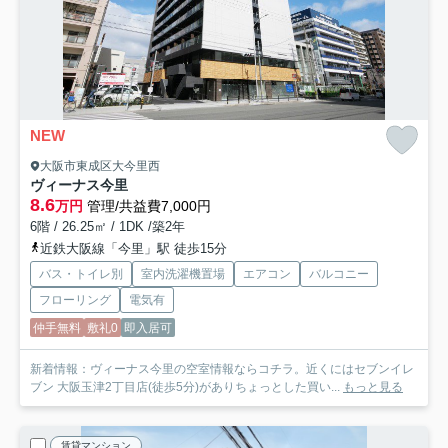
NEW
大阪市東成区大今里西
ヴィーナス今里
8.6
万円
管理/共益費7,000円
6階 / 26.25㎡ / 1DK /築2年
近鉄大阪線「今里」駅 徒歩15分
バス・トイレ別
室内洗濯機置場
エアコン
バルコニー
フローリング
電気有
仲手無料
敷礼0
即入居可
新着情報：ヴィーナス今里の空室情報ならコチラ。近くにはセブンイレ
ブン 大阪玉津2丁目店(徒歩5分)がありちょっとした買い...
もっと見る
賃貸マンション