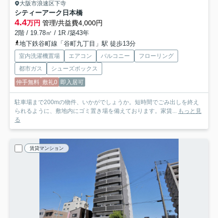
大阪市浪速区下寺
シティーアーク日本橋
4.4
万円
管理/共益費4,000円
2階 / 19.78㎡ / 1R /築43年
地下鉄谷町線「谷町九丁目」駅 徒歩13分
室内洗濯機置場
エアコン
バルコニー
フローリング
都市ガス
シューズボックス
仲手無料
敷礼0
即入居可
駐車場まで200mの物件、いかがでしょうか。短時間でごみ出しを終え
られるように、敷地内にゴミ置き場を備えております。家賃...
もっと見
る
賃貸マンション