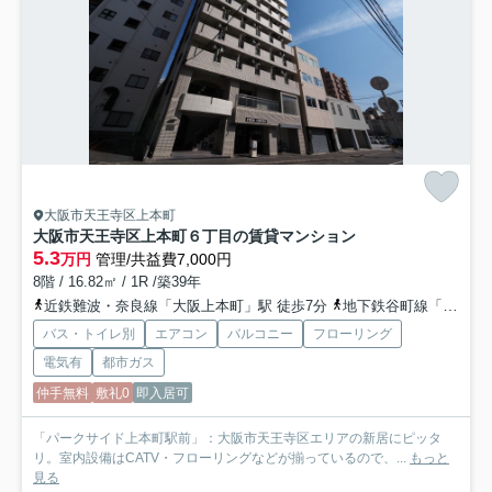
大阪市天王寺区上本町
大阪市天王寺区上本町６丁目の賃貸マンション
5.3
万円
管理/共益費7,000円
8階 / 16.82㎡ / 1R /築39年
近鉄難波・奈良線「大阪上本町」駅 徒歩7分
地下鉄谷町線「谷町九丁目」駅 徒歩8分
バス・トイレ別
エアコン
バルコニー
フローリング
電気有
都市ガス
仲手無料
敷礼0
即入居可
「パークサイド上本町駅前」：大阪市天王寺区エリアの新居にピッタ
リ。室内設備はCATV・フローリングなどが揃っているので、...
もっと
見る