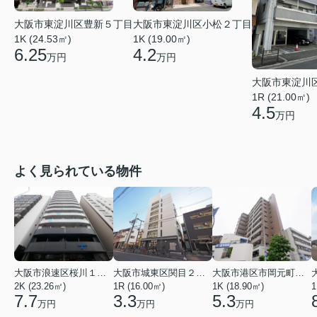
大阪市東淀川区豊新５丁目
大阪市東淀川区小松２丁目
1K (24.53㎡)
1K (19.00㎡)
6.25
4.2
万円
万円
大阪市東淀川
1R (21.00㎡)
4.5
万円
よく見られている物件
大阪市浪速区桜川１丁目
大阪市城東区関目２丁目
大阪市港区市岡元町１丁目
2K (23.26㎡)
1R (16.00㎡)
1K (18.90㎡)
1
7.7
3.3
5.3
万円
万円
万円