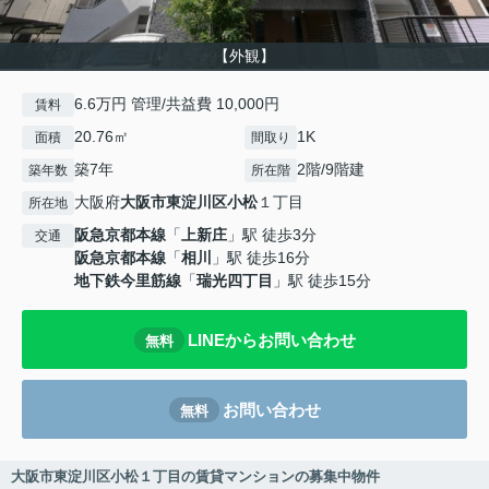
【外観】
6.6万円 管理/共益費 10,000円
賃料
20.76㎡
1K
面積
間取り
築7年
2階/9階建
築年数
所在階
大阪府
大阪市東淀川区
小松
１丁目
所在地
阪急京都本線
「
上新庄
」駅 徒歩3分
交通
阪急京都本線
「
相川
」駅 徒歩16分
地下鉄今里筋線
「
瑞光四丁目
」駅 徒歩15分
LINEからお問い合わせ
無料
お問い合わせ
無料
大阪市東淀川区小松１丁目の賃貸マンションの募集中物件