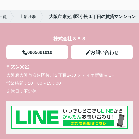
一覧
上新庄駅
大阪市東淀川区小松１丁目の賃貸マンション
株式会社８８８
0665681010
お問い合わせ
〒556-0022
大阪府大阪市浪速区桜川２丁目2-30 メディオ新難波 1F
営業時間：
10：00～19：00
定休日：
不定休