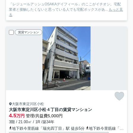
「レジュールアッシュOSAKAデイフィール」のここがイチオシ。宅配
業者と接触したくないと思っている人でも宅配ボックスがあ...
もっと見
る
賃貸マンション
大阪市東淀川区小松
大阪市東淀川区小松４丁目の賃貸マンション
4.5
万円
管理/共益費5,000円
3階 / 21.00㎡ / 1R /築34年
地下鉄今里筋線「瑞光四丁目」駅 徒歩5分
地下鉄今里筋線「井高野」駅 徒歩14分