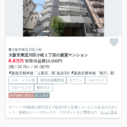
大阪市東淀川区小松
大阪市東淀川区小松１丁目の賃貸マンション
6.6
万円
管理/共益費10,000円
2階 / 20.76㎡ / 1K /築7年
阪急京都本線「上新庄」駅 徒歩3分
阪急京都本線「相川」駅 徒歩16分
バス・トイレ別
室内洗濯機置場
エアコン
バルコニー
フローリング
都市ガス
仲手無料
敷礼0
即入居可
ローソン HA阪急上新庄店まで徒歩3分と近場にコンビニがあるのもポイ
ント。収納はシューズボックス・クロゼットなど豊富なの...
もっと見る