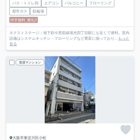
バス・トイレ別
エアコン
バルコニー
フローリング
都市ガス
駐輪場
仲手無料
敷礼0
ネクストステージ：地下鉄今里筋線瑞光四丁目駅にも近くて便利。室内
設備はシステムキッチン・フローリングなど豊富に揃っており...
もっと
見る
賃貸マンション
大阪市東淀川区小松