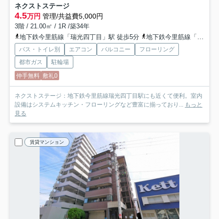
ネクストステージ
4.5
万円
管理/共益費5,000円
3階 / 21.00㎡ / 1R /築34年
地下鉄今里筋線「瑞光四丁目」駅 徒歩5分
地下鉄今里筋線「井高野」駅 徒歩14分
バス・トイレ別
エアコン
バルコニー
フローリング
都市ガス
駐輪場
仲手無料
敷礼0
ネクストステージ：地下鉄今里筋線瑞光四丁目駅にも近くて便利。室内
設備はシステムキッチン・フローリングなど豊富に揃っており...
もっと
見る
賃貸マンション