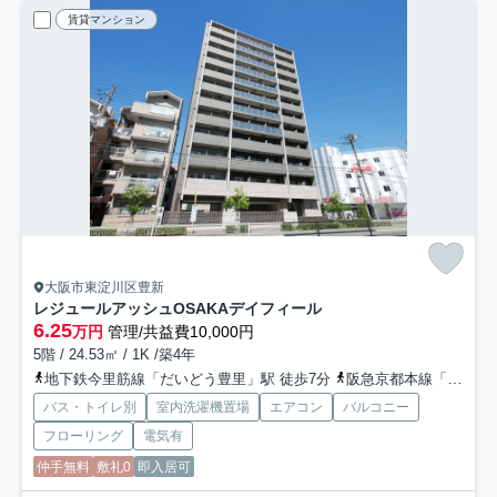
賃貸マンション
大阪市東淀川区豊新
レジュールアッシュOSAKAデイフィール
6.25
万円
管理/共益費10,000円
5階 / 24.53㎡ / 1K /築4年
地下鉄今里筋線「だいどう豊里」駅 徒歩7分
阪急京都本線「上新庄」駅 徒歩9分
バス・トイレ別
室内洗濯機置場
エアコン
バルコニー
フローリング
電気有
仲手無料
敷礼0
即入居可