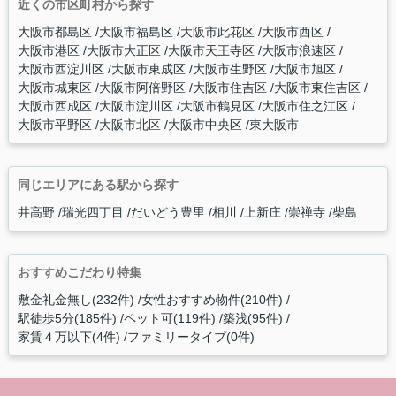
近くの市区町村から探す
大阪市都島区
大阪市福島区
大阪市此花区
大阪市西区
大阪市港区
大阪市大正区
大阪市天王寺区
大阪市浪速区
大阪市西淀川区
大阪市東成区
大阪市生野区
大阪市旭区
大阪市城東区
大阪市阿倍野区
大阪市住吉区
大阪市東住吉区
大阪市西成区
大阪市淀川区
大阪市鶴見区
大阪市住之江区
大阪市平野区
大阪市北区
大阪市中央区
東大阪市
同じエリアにある駅から探す
井高野
瑞光四丁目
だいどう豊里
相川
上新庄
崇禅寺
柴島
おすすめこだわり特集
敷金礼金無し(232件)
女性おすすめ物件(210件)
駅徒歩5分(185件)
ペット可(119件)
築浅(95件)
家賃４万以下(4件)
ファミリータイプ(0件)