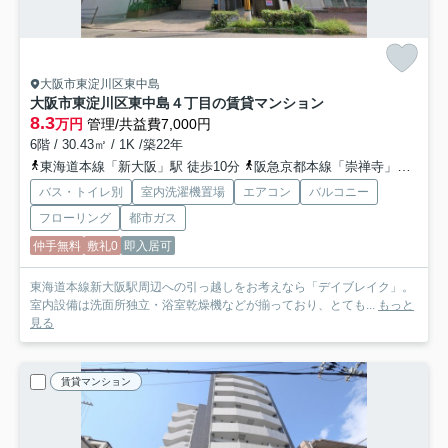
大阪市東淀川区東中島
大阪市東淀川区東中島４丁目の賃貸マンション
8.3
万円
管理/共益費7,000円
6階 / 30.43㎡ / 1K /築22年
東海道本線「新大阪」駅 徒歩10分
阪急京都本線「崇禅寺」駅 徒歩10分
バス・トイレ別
室内洗濯機置場
エアコン
バルコニー
フローリング
都市ガス
仲手無料
敷礼0
即入居可
東海道本線新大阪駅周辺への引っ越しをお考えなら「デイブレイク」。
室内設備は洗面所独立・浴室乾燥機などが揃っており、とても...
もっと
見る
賃貸マンション