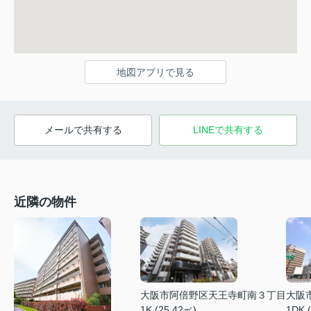
地図アプリで見る
メールで共有する
LINEで共有する
近隣の物件
大阪
大阪市阿倍野区天王寺町南３丁目
1DK 
1K (25.42㎡)