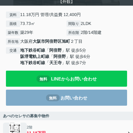
【外観】
11.18万円 管理/共益費 12,400円
賃料
73.73㎡
2LDK
面積
間取り
築29年
2階/14階建
築年数
所在階
大阪府
大阪市阿倍野区
旭町
２丁目
所在地
地下鉄谷町線
「
阿倍野
」駅 徒歩5分
交通
阪堺電軌上町線
「
阿倍野
」駅 徒歩6分
地下鉄谷町線
「
天王寺
」駅 徒歩7分
LINEからお問い合わせ
無料
お問い合わせ
無料
あべのセレサの募集中物件
2階
11.18万円