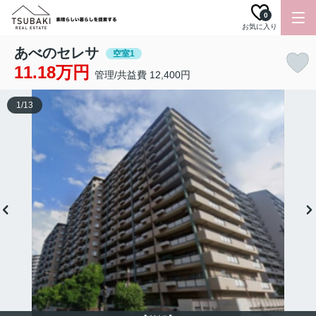
0
お気に入り
あべのセレサ
空室1
11.18万円
管理/共益費 12,400円
1
/
13