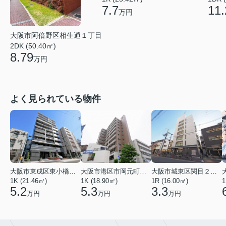
11.
7.7
万円
大阪市阿倍野区相生通１丁目
2DK (50.40㎡)
8.79
万円
よく見られている物件
大阪市東成区東小橋１丁目
大阪市港区市岡元町１丁目
大阪市城東区関目２丁目
1K (21.46㎡)
1K (18.90㎡)
1R (16.00㎡)
1
5.2
5.3
3.3
万円
万円
万円