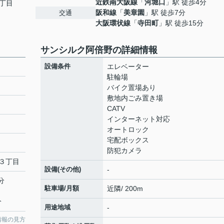
近鉄南大阪線
「
河堀口
」駅 徒歩4分
丁目
阪和線
「
美章園
」駅 徒歩7分
交通
大阪環状線
「
寺田町
」駅 徒歩15分
サンシルク阿倍野の詳細情報
設備条件
エレベーター
駐輪場
バイク置場あり
敷地内ごみ置き場
CATV
インターネット対応
オートロック
宅配ボックス
防犯カメラ
３丁目
設備(その他)
-
分
駐車場/月額
近隣/ 200m
分
用途地域
-
情報の見方