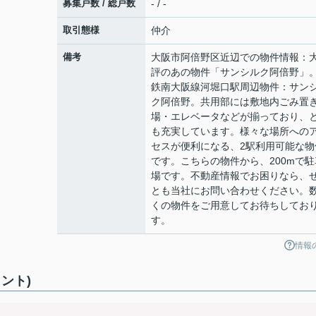
募集戸数 / 総戸数
- / -
取引態様
仲介
備考
大阪市阿倍野区近辺での物件情報：
評のあの物件「サンシルク阿倍野」
鉄南大阪線河堀口駅周辺物件：サン
ク阿倍野。共用部には敷地内ごみ置
場・エレベータなどが揃っており、
も充実しています。様々な場所への
セスが便利になる、2駅利用可能な物
です。こちらの物件から、200mで駐
場です。不動産情報でお困りなら、
とも当社にお問い合わせください。
くの物件をご用意してお待ちしてお
す。
情報
ント)