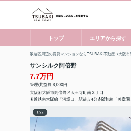
トップ
エリアから探す
浪速区周辺の賃貸マンションならTSUBAKI不動産
大阪市
サンシルク阿倍野
7.7万円
管理/共益費 8,000円
大阪府
大阪市阿倍野区
天王寺町南
３丁目
近鉄南大阪線「河堀口」駅徒歩4分
阪和線「美章園
1
/
22