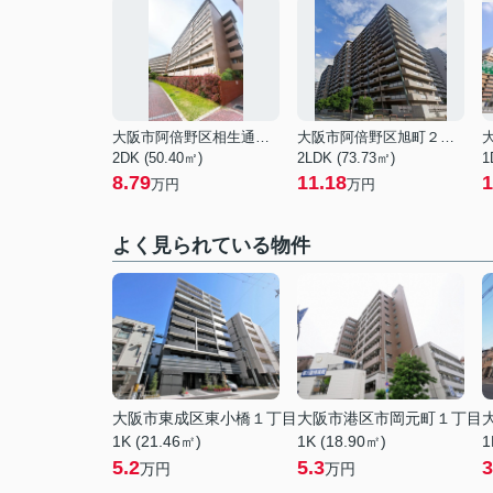
大阪市阿倍野区相生通１丁目
大阪市阿倍野区旭町２丁目
2DK (50.40㎡)
2LDK (73.73㎡)
1
8.79
11.18
1
万円
万円
よく見られている物件
大阪市東成区東小橋１丁目
大阪市港区市岡元町１丁目
1K (21.46㎡)
1K (18.90㎡)
1
5.2
5.3
3
万円
万円