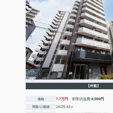
【外観】
7.7万円
管理/共益費
8,000円
価格
1K/25.42㎡
間取り/面積