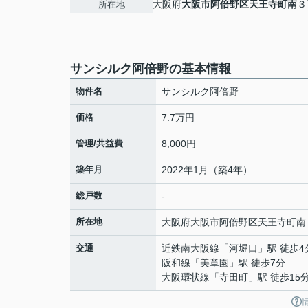
大阪府
大阪市阿倍野区
天王寺町南
３
所在地
サンシルク阿倍野の基本情報
物件名
サンシルク阿倍野
価格
7.7万円
管理/共益費
8,000円
築年月
2022年1月（築4年）
総戸数
-
所在地
大阪府
大阪市阿倍野区
天王寺町南
交通
近鉄南大阪線
「
河堀口
」駅 徒歩4
阪和線
「
美章園
」駅 徒歩7分
大阪環状線
「
寺田町
」駅 徒歩15