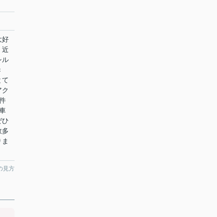
大好
。近
シル
き
とて
アク
件
車
ぜひ
数多
りま
の見方