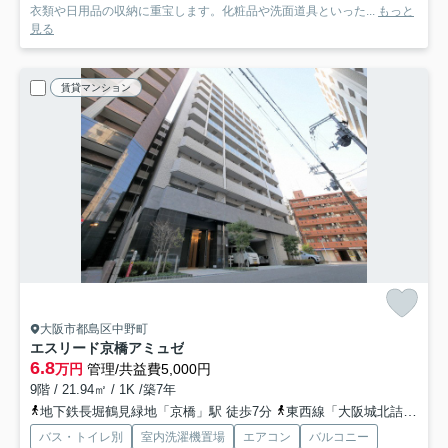
衣類や日用品の収納に重宝します。化粧品や洗面道具といった...
もっと
見る
賃貸マンション
大阪市都島区中野町
エスリード京橋アミュゼ
6.8
万円
管理/共益費5,000円
9階 / 21.94㎡ / 1K /築7年
地下鉄長堀鶴見緑地「京橋」駅 徒歩7分
東西線「大阪城北詰」駅 徒歩7分
バス・トイレ別
室内洗濯機置場
エアコン
バルコニー