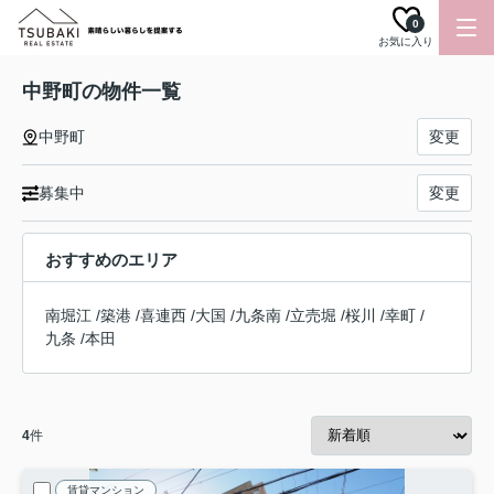
0
お気に入り
中野町の物件一覧
中野町
変更
募集中
変更
おすすめのエリア
南堀江
/
築港
/
喜連西
/
大国
/
九条南
/
立売堀
/
桜川
/
幸町
/
九条
/
本田
4
件
賃貸マンション