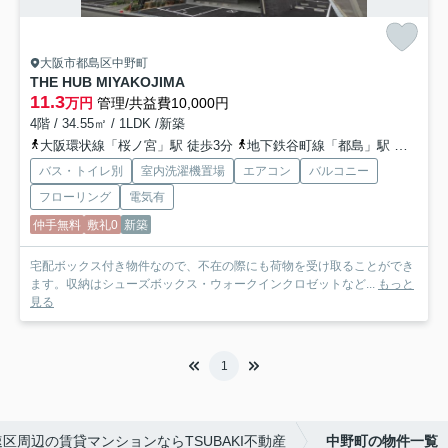
大阪市都島区中野町
THE HUB MIYAKOJIMA
11.3
万円
管理/共益費10,000円
4階 / 34.55㎡ / 1LDK /新築
大阪環状線「桜ノ宮」駅 徒歩3分
地下鉄谷町線「都島」駅 徒歩10分
バス・トイレ別
室内洗濯機置場
エアコン
バルコニー
フローリング
電気有
仲手無料
敷礼0
新築
宅配ボックス付き物件なので、不在の際にも荷物を受け取ることができ
ます。収納はシューズボックス・ウォークインクロゼットなど...
もっと
見る
1
区周辺の賃貸マンションならTSUBAKI不動産
中野町の物件一覧