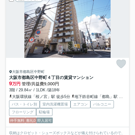
大阪市都島区中野町
大阪市都島区中野町４丁目の賃貸マンション
9
万円
管理/共益費9,000円
3階 / 29.84㎡ / 1LDK /築18年
大阪環状線「桜ノ宮」駅 徒歩5分
地下鉄谷町線「都島」駅 徒歩12分
バス・トイレ別
室内洗濯機置場
エアコン
バルコニー
フローリング
駐輪場
仲手無料
敷礼0
即入居可
収納はクロゼット・シューズボックスなどが備え付けられているので、