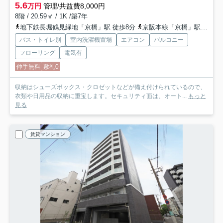
5.6
万円
管理/共益費8,000円
8階 / 20.59㎡ / 1K /築7年
地下鉄長堀鶴見緑地「京橋」駅 徒歩8分
京阪本線「京橋」駅 徒歩9分
バス・トイレ別
室内洗濯機置場
エアコン
バルコニー
フローリング
電気有
仲手無料
敷礼0
収納はシューズボックス・クロゼットなどが備え付けられているので、
衣類や日用品の収納に重宝します。セキュリティ面は、オート...
もっと
見る
賃貸マンション