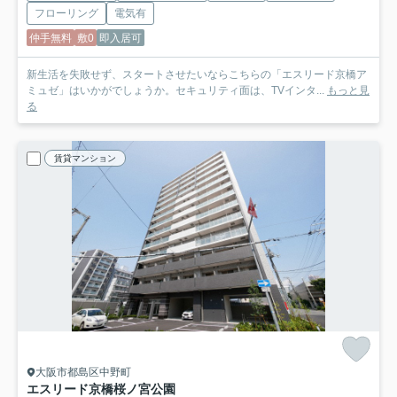
フローリング
電気有
仲手無料
敷0
即入居可
新生活を失敗せず、スタートさせたいならこちらの「エスリード京橋ア
ミュゼ」はいかがでしょうか。セキュリティ面は、TVインタ...
もっと見
る
賃貸マンション
大阪市都島区中野町
エスリード京橋桜ノ宮公園