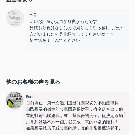
Y様
いいお部屋が見つかり良かったです。
見積もり負けなしなので周りにも引っ越ししたい
方がいましたら是非紹介してくださいね＾＾
新生活を楽しんでください。
他のお客様の声を見る
Fenl
目前為止，第一次遇到這麼服務親切的不動產職員！
自己想要的搬進的公寓因為很搶手，有空房空出，他
立刻打電話聯絡我，並且幫我保留房子。從決定簽約
到拿到鑰匙不到一個月就完成，真的非常的順利！
如果想要找房子或公寓的話，真的非常推薦這間不動
產公司！