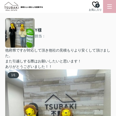
0
お気に入り
Y様
担当：
他府県ですが対応して頂き他社の見積もりより安くして頂けまし
た。
また引越しする際はお願いしたいと思います！
ありがとうございました！！
1
/
1