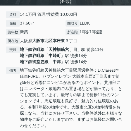
【外観】
14.1万円 管理/共益費 10,000円
賃料
37.60㎡
1LDK
面積
間取り
新築
10階/10階建
築年数
所在階
大阪府
大阪市北区
本庄東
３丁目
所在地
地下鉄谷町線
「
天神橋筋六丁目
」駅 徒歩11分
交通
地下鉄谷町線
「
中崎町
」駅 徒歩14分
地下鉄御堂筋線
「
中津
」駅 徒歩14分
地下鉄谷町線天神橋筋六丁目駅周辺物件：D.Clarest本
備考
庄東FJRE。セブンイレブン 大阪本庄西2丁目店まで徒
歩5分と近場にコンビニがあるのもポイント。共用部に
はエレベータ・敷地内ごみ置き場などが揃っており、と
ても充実しています。最寄りの駅まで徒歩11分のマン
ションです。周辺環境も良好で、魅力的な住環境のあ
る、令和7年築の物件です。大阪市北区の物件情報をお
探しなら、当社にお任せ下さい。当物件以外にも様々な
物件をご紹介いたしますので、まずはお気軽にお問い合
わせください。