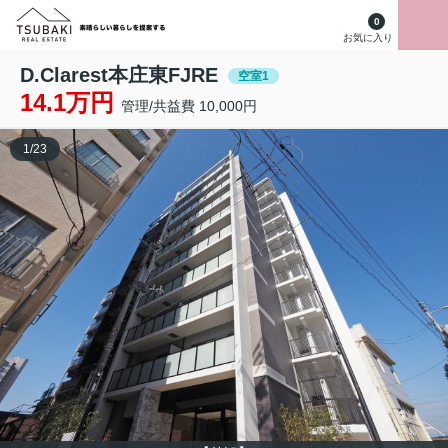
0
お気に入り
D.Clarest本庄東FJRE
空室1
14.1万円
管理/共益費 10,000円
1
/
23