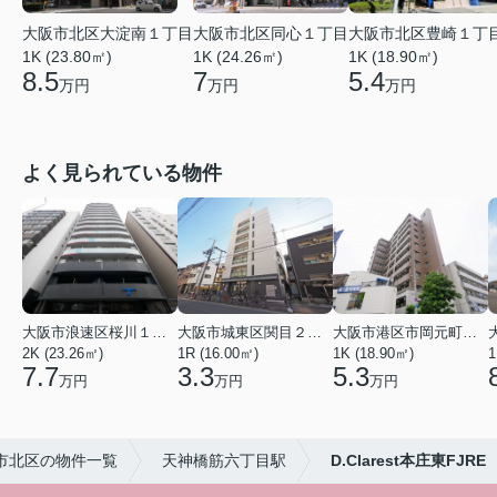
大阪市北区大淀南１丁目
大阪市北区同心１丁目
大阪市北区豊崎１丁
1K (23.80㎡)
1K (24.26㎡)
1K (18.90㎡)
8.5
7
5.4
万円
万円
万円
よく見られている物件
大阪市浪速区桜川１丁目
大阪市城東区関目２丁目
大阪市港区市岡元町１丁目
2K (23.26㎡)
1R (16.00㎡)
1K (18.90㎡)
1
7.7
3.3
5.3
万円
万円
万円
市北区の物件一覧
天神橋筋六丁目駅
D.Clarest本庄東FJRE