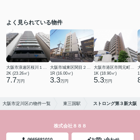
よく見られている物件
大阪市浪速区桜川１丁目
大阪市城東区関目２丁目
大阪市港区市岡元町１丁目
2K (23.26㎡)
1R (16.00㎡)
1K (18.90㎡)
1
7.7
3.3
5.3
万円
万円
万円
大阪市淀川区の物件一覧
東三国駅
ストロング第３新大阪
株式会社８８８
0665681010
お問い合わせ