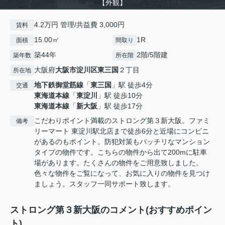
【外観】
4.2万円 管理/共益費 3,000円
賃料
15.00㎡
1R
面積
間取り
築44年
2階/5階建
築年数
所在階
大阪府
大阪市淀川区
東三国
２丁目
所在地
地下鉄御堂筋線
「
東三国
」駅 徒歩4分
交通
東海道本線
「
東淀川
」駅 徒歩10分
東海道本線
「
新大阪
」駅 徒歩17分
こだわりポイント満載のストロング第３新大阪。ファミ
備考
リーマート 東淀川駅北店まで徒歩6分と近場にコンビニ
があるのもポイント。防犯対策もバッチリなマンション
タイプの物件です。こちらの物件から出て200mに駐車
場があります。たくさんの物件をご用意致しました。
色々な物件をご覧になって、お気に入りの物件を見つけ
ましょう。スタッフ一同サポート致します。
ストロング第３新大阪のコメント(おすすめポイン
ト)