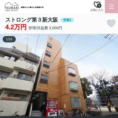
0
お気に入り
ストロング第３新大阪
空室1
4.2万円
管理/共益費 3,000円
1
/
16