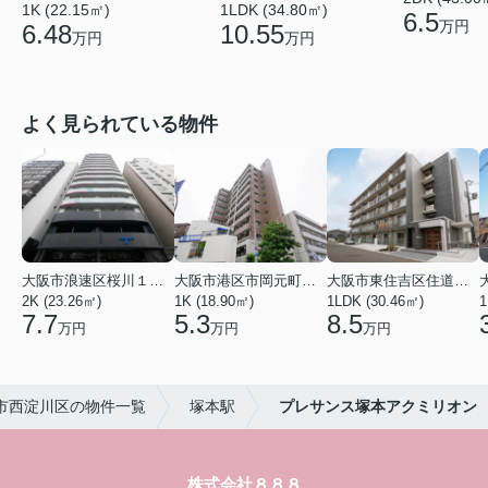
1K (22.15㎡)
1LDK (34.80㎡)
6.5
万円
6.48
10.55
万円
万円
よく見られている物件
大阪市浪速区桜川１丁目
大阪市港区市岡元町１丁目
大阪市東住吉区住道矢田５丁目
2K (23.26㎡)
1K (18.90㎡)
1LDK (30.46㎡)
1
7.7
5.3
8.5
万円
万円
万円
市西淀川区の物件一覧
塚本駅
プレサンス塚本アクミリオン
株式会社８８８