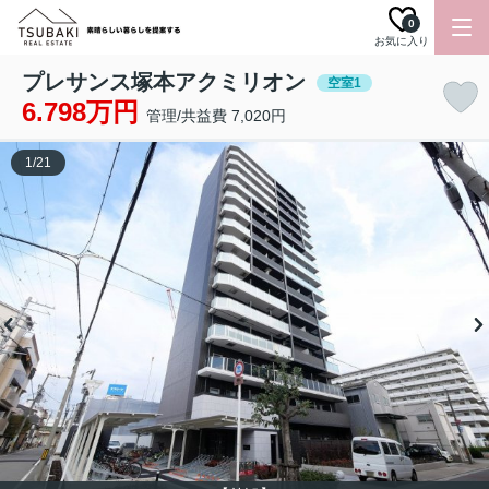
0
お気に入り
プレサンス塚本アクミリオン
空室1
6.798万円
管理/共益費 7,020円
1
/
21