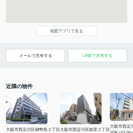
地図アプリで見る
メールで共有する
LINEで共有する
近隣の物件
大阪市西淀
大阪市西淀川区御幣島２丁目
大阪市西淀川区姫里２丁目
2DK (43.00