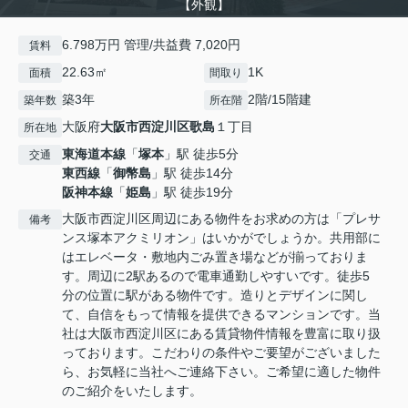
【外観】
6.798万円 管理/共益費 7,020円
賃料
22.63㎡
1K
面積
間取り
築3年
2階/15階建
築年数
所在階
大阪府
大阪市西淀川区
歌島
１丁目
所在地
東海道本線
「
塚本
」駅 徒歩5分
交通
東西線
「
御幣島
」駅 徒歩14分
阪神本線
「
姫島
」駅 徒歩19分
大阪市西淀川区周辺にある物件をお求めの方は「プレサ
備考
ンス塚本アクミリオン」はいかがでしょうか。共用部に
はエレベータ・敷地内ごみ置き場などが揃っておりま
す。周辺に2駅あるので電車通勤しやすいです。徒歩5
分の位置に駅がある物件です。造りとデザインに関し
て、自信をもって情報を提供できるマンションです。当
社は大阪市西淀川区にある賃貸物件情報を豊富に取り扱
っております。こだわりの条件やご要望がございました
ら、お気軽に当社へご連絡下さい。ご希望に適した物件
のご紹介をいたします。