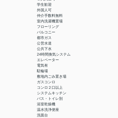
学生歓迎
外国人可
仲介手数料無料
室内洗濯機置場
フローリング
バルコニー
都市ガス
公営水道
公共下水
24時間換気システム
エレベーター
電気有
駐輪場
敷地内ごみ置き場
ガスコンロ
コンロ２口以上
システムキッチン
バス・トイレ別
浴室乾燥機
温水洗浄便座
洗面台