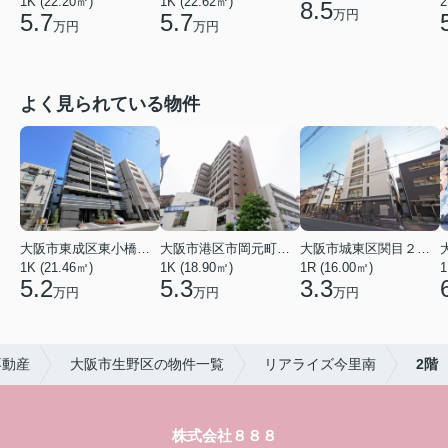
1K (22.20㎡)
1K (22.62㎡)
2
8.5
万円
5.7
5.7
万円
万円
よく見られている物件
大阪市東成区東小橋１丁目
大阪市港区市岡元町１丁目
大阪市城東区関目２丁目
1K (21.46㎡)
1K (18.90㎡)
1R (16.00㎡)
1
5.2
5.3
3.3
万円
万円
万円
不動産
大阪市生野区の物件一覧
リアライズ今里南
2階
株式会社８８８