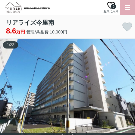
0
お気に入り
リアライズ今里南
8.6
万円
管理/共益費 10,000円
1
/
22