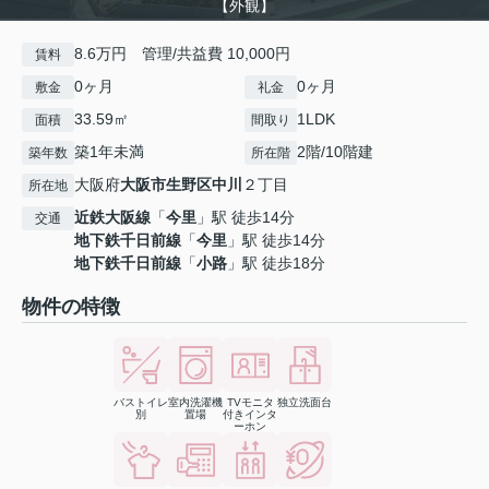
【外観】
8.6万円 管理/共益費 10,000円
賃料
0ヶ月
0ヶ月
敷金
礼金
33.59㎡
1LDK
面積
間取り
築1年未満
2階/10階建
築年数
所在階
大阪府
大阪市生野区
中川
２丁目
所在地
近鉄大阪線
「
今里
」駅 徒歩14分
交通
地下鉄千日前線
「
今里
」駅 徒歩14分
地下鉄千日前線
「
小路
」駅 徒歩18分
物件の特徴
バストイレ
室内洗濯機
TVモニタ
独立洗面台
別
置場
付きインタ
ーホン