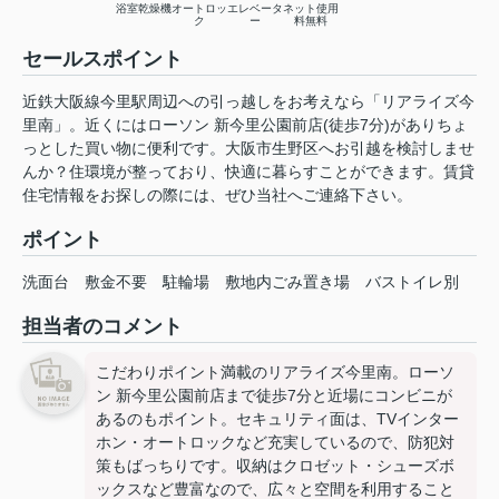
浴室乾燥機
オートロッ
エレベータ
ネット使用
ク
ー
料無料
セールスポイント
近鉄大阪線今里駅周辺への引っ越しをお考えなら「リアライズ今
里南」。近くにはローソン 新今里公園前店(徒歩7分)がありちょ
っとした買い物に便利です。大阪市生野区へお引越を検討しませ
んか？住環境が整っており、快適に暮らすことができます。賃貸
住宅情報をお探しの際には、ぜひ当社へご連絡下さい。
ポイント
洗面台
敷金不要
駐輪場
敷地内ごみ置き場
バストイレ別
担当者のコメント
こだわりポイント満載のリアライズ今里南。ローソ
ン 新今里公園前店まで徒歩7分と近場にコンビニが
あるのもポイント。セキュリティ面は、TVインター
ホン・オートロックなど充実しているので、防犯対
策もばっちりです。収納はクロゼット・シューズボ
ックスなど豊富なので、広々と空間を利用すること