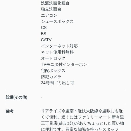
洗髪洗面化粧台
独立洗面台
エアコン
シューズボックス
CS
BS
CATV
インターネット対応
ネット使用料無料
オートロック
TVモニタ付インターホン
宅配ボックス
防犯カメラ
24時間ゴミ出し可
-
設備(その他)
リアライズ今里南：近鉄大阪線今里駅にも近
備考
くて便利。近くにはファミリーマート 新今里
三丁目店(徒歩3分)がありちょっとした買い物
に便利です。豊富な知識を持ったスタッフ