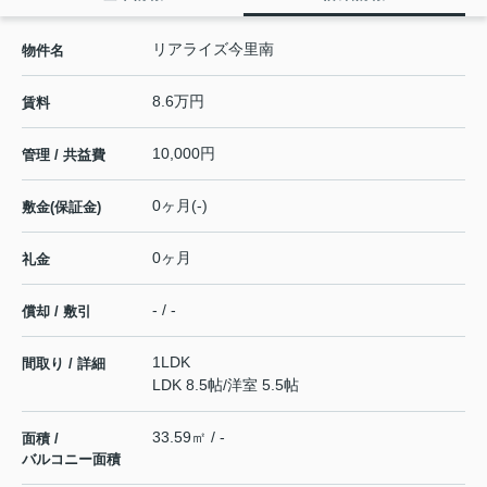
リアライズ今里南
物件名
8.6万円
賃料
10,000円
管理 / 共益費
0ヶ月(-)
敷金(保証金)
0ヶ月
礼金
- / -
償却 / 敷引
1LDK
間取り / 詳細
LDK 8.5帖
/
洋室 5.5帖
33.59㎡ / -
面積 /
バルコニー面積