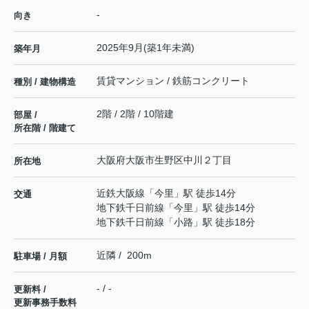
-
向き
2025年9月(築1年未満)
築年月
賃貸マンション / 鉄筋コンクリート
種別 / 建物構造
2階 / 2階 / 10階建
部屋 /
所在階 / 階建て
大阪府
大阪市生野区
中川
２丁目
所在地
近鉄大阪線
「
今里
」駅 徒歩14分
交通
地下鉄千日前線
「
今里
」駅 徒歩14分
地下鉄千日前線
「
小路
」駅 徒歩18分
近隣 / 200m
駐車場 / 月額
- / -
更新料 /
更新事務手数料