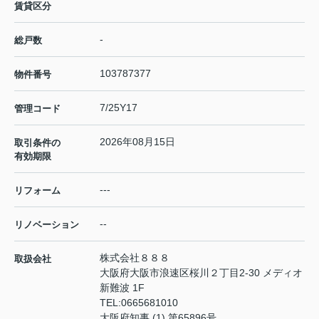
賃貸区分
-
総戸数
103787377
物件番号
7/25Y17
管理コード
2026年08月15日
取引条件の
有効期限
---
リフォーム
--
リノベーション
株式会社８８８
取扱会社
大阪府大阪市浪速区桜川２丁目2-30 メディオ
新難波 1F
TEL:
0665681010
大阪府知事 (1) 第65896号