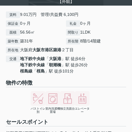
【外観】
9.01万円 管理/共益費 6,100円
賃料
0ヶ月
0ヶ月
保証金
礼金
56.56㎡
1LDK
面積
間取り
築31年
8階/14階建
築年数
所在階
大阪府
大阪市港区
築港
２丁目
所在地
地下鉄中央線
「
大阪港
」駅 徒歩6分
交通
地下鉄中央線
「
朝潮橋
」駅 徒歩26分
桜島線
「
桜島
」駅 徒歩101分
物件の特徴
バストイレ
室内洗濯機
独立洗面台
エレベータ
別
置場
ー
セールスポイント