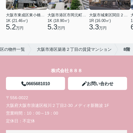
大阪市東成区東小橋１丁目
大阪市港区市岡元町１丁目
大阪市城東区関目２丁目
1K (21.46㎡)
1K (18.90㎡)
1R (16.00㎡)
1
5.2
5.3
3.3
万円
万円
万円
区の物件一覧
大阪市港区築港２丁目の賃貸マンション
8階
株式会社８８８
0665681010
お問い合わせ
〒556-0022
大阪府大阪市浪速区桜川２丁目2-30 メディオ新難波 1F
営業時間：
10：00～19：00
定休日：
不定休