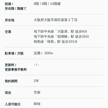
8階 / 8階 / 14階建
部屋 /
所在階 / 階建て
大阪府
大阪市港区
築港
２丁目
所在地
地下鉄中央線
「
大阪港
」駅 徒歩6分
交通
地下鉄中央線
「
朝潮橋
」駅 徒歩26分
桜島線
「
桜島
」駅 徒歩101分
近隣 / 200m
駐車場 / 月額
- / -
更新料 /
更新事務手数料
2年
契約期間
空家
現況
即時
入居可能日