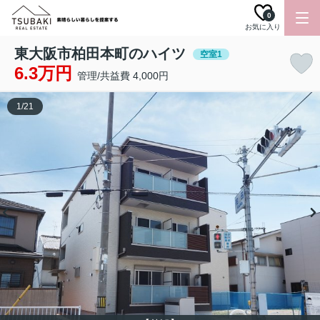
0
お気に入り
東大阪市柏田本町のハイツ
空室1
6.3万円
管理/共益費 4,000円
1
/
21