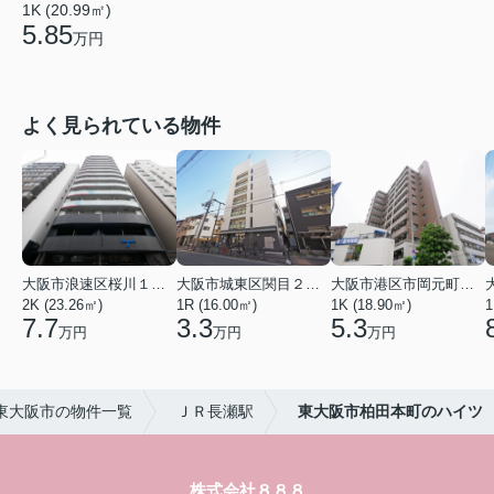
1K (20.99㎡)
5.85
万円
よく見られている物件
大阪市浪速区桜川１丁目
大阪市城東区関目２丁目
大阪市港区市岡元町１丁目
2K (23.26㎡)
1R (16.00㎡)
1K (18.90㎡)
1
7.7
3.3
5.3
万円
万円
万円
東大阪市の物件一覧
ＪＲ長瀬駅
東大阪市柏田本町のハイツ
株式会社８８８