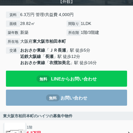
【外観】
6.3万円 管理/共益費 4,000円
賃料
28.82㎡
1LDK
面積
間取り
新築
1階/3階建
築年数
所在階
大阪府
東大阪市
柏田本町
所在地
おおさか東線
「
ＪＲ長瀬
」駅 徒歩5分
交通
近鉄大阪線
「
長瀬
」駅 徒歩12分
おおさか東線
「
衣摺加美北
」駅 徒歩16分
LINEからお問い合わせ
無料
お問い合わせ
無料
東大阪市柏田本町のハイツの募集中物件
1階
6.3万円